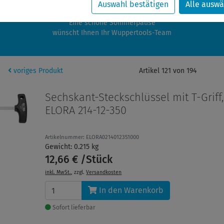
zwischen 28.07.2026 und 21.08.2026 machen auch wir Urlaub.
Auswahl bestätigen
Alle auswä
re Bestellungen in diesem Zeitraum werden ab dem 24.08.2026 verschic
Eine schöne Sommerpause
wünscht Ihnen Ihr Wuppertools-Team
voriges Produkt
Artikel 121 von 194
Sechskant-Steckschlüssel mit T-Griff,
ELORA 214-12-350
Artikelnummer: ELORA0214012351000
Gewicht: 0.215 kg
12,66 € /Stück
inkl. MwSt.
, zzgl.
Versandkosten
In den Warenkorb
Sofort lieferbar