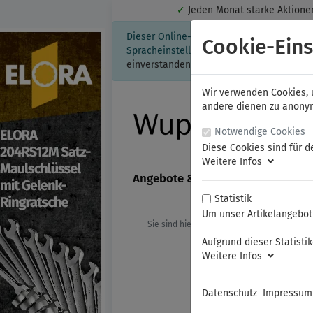
✓
Jeden Monat starke Aktio
Dieser Online-Shop verwendet Cookies für
Cookie-Eins
Spracheinstellung auf Ihrem Rechner ges
einverstanden, klicken Sie bitte hier.
Wir verwenden Cookies, u
andere dienen zu anonyme
Notwendige Cookies
Diese Cookies sind für d
Weitere Infos
Angebote & Neuheiten
FAMAG
Statistik
Um unser Artikelangebot 
Sie sind hier:
ELORA
Schraubenschl
Aufgrund dieser Statisti
Weitere Infos
Datenschutz
Impressum