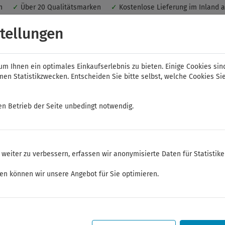
nen
✓
Über 20 Qualitätsmarken
✓
Kostenlose Lieferung im Inland 
 ein optimales Einkaufserlebnis. Dabei werden beispielsweise die Se
tellungen
peichert. Ohne Cookies ist der Funktionsumfang des Online-Shops ein
m Ihnen ein optimales Einkaufserlebnis zu bieten. Einige Cookies sin
n Statistikzwecken. Entscheiden Sie bitte selbst, welche Cookies Sie
en Betrieb der Seite unbedingt notwendig.
NWS
ELORA
FELO
Bauer & Böcker
weiter zu verbessern, erfassen wir anonymisierte Daten für Statistik
üssel
Steckschlüssel
ken können wir unsere Angebot für Sie optimieren.
Sommerferien
Sehr geehrte Kunden,