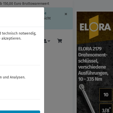
ab 150,00 Euro Bruttowarenwert
Schließen
×
ssion-Informationen oder die
geschränkt.
Sind Sie damit nicht
d technisch notwendig,
 akzeptieren.
Mehr
en und Analysen.