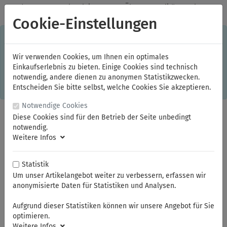
✓
Jeden Monat starke Aktionen
✓
Über 20 Qualitätsmarken
✓
Kostenlose Lieferung im Inland ab 150,00 Euro Bruttowarenwert
Cookie-Einstellungen
S
×
Dieser Online-Shop verwendet Cookies für ein optimales
Einkaufserlebnis. Dabei werden beispielsweise die Session-
Informationen oder die Spracheinstellung auf Ihrem Rechner
Wir verwenden Cookies, um Ihnen ein optimales
gespeichert. Ohne Cookies ist der Funktionsumfang des
Einkaufserlebnis zu bieten. Einige Cookies sind technisch
Online-Shops eingeschränkt.
notwendig, andere dienen zu anonymen Statistikzwecken.
Sind Sie damit nicht
einverstanden, klicken Sie bitte hier.
Entscheiden Sie bitte selbst, welche Cookies Sie akzeptieren.
Notwendige Cookies
Diese Cookies sind für den Betrieb der Seite unbedingt
notwendig.
Weitere Infos
Statistik
Um unser Artikelangebot weiter zu verbessern, erfassen wir
anonymisierte Daten für Statistiken und Analysen.
Sie sind hier:
ELORA
Steckschlüssel und Betätigungswerkzeuge
Steckschlüssel-Sortiment 1/2"
Knarren 1/2"
Aufgrund dieser Statistiken können wir unsere Angebot für Sie
optimieren.
Weitere Infos