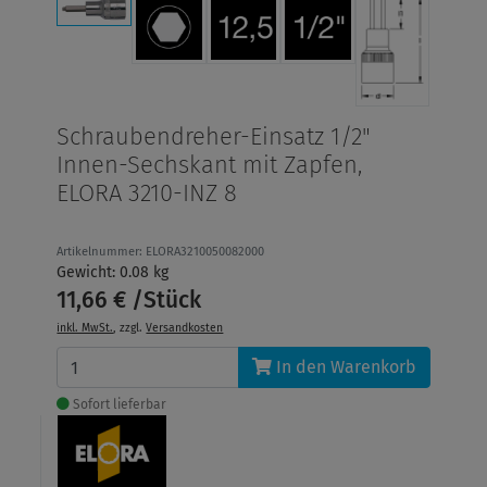
Schraubendreher-Einsatz 1/2"
Innen-Sechskant mit Zapfen,
ELORA 3210-INZ 8
Artikelnummer: ELORA3210050082000
Gewicht: 0.08 kg
11,66 € /Stück
inkl. MwSt.
, zzgl.
Versandkosten
In den Warenkorb
Sofort lieferbar