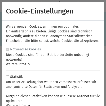
✓
Jeden Monat starke Aktionen
✓
Über 20 Qualitätsmarken
✓
Kostenlose Lieferung im Inland ab 150,00 Euro Bruttowarenwert
Cookie-Einstellungen
S
×
Dieser Online-Shop verwendet Cookies für ein optimales
Einkaufserlebnis. Dabei werden beispielsweise die Session-
Informationen oder die Spracheinstellung auf Ihrem Rechner
Wir verwenden Cookies, um Ihnen ein optimales
gespeichert. Ohne Cookies ist der Funktionsumfang des
Einkaufserlebnis zu bieten. Einige Cookies sind technisch
Online-Shops eingeschränkt.
notwendig, andere dienen zu anonymen Statistikzwecken.
Sind Sie damit nicht
einverstanden, klicken Sie bitte hier.
Entscheiden Sie bitte selbst, welche Cookies Sie akzeptieren.
Notwendige Cookies
Diese Cookies sind für den Betrieb der Seite unbedingt
notwendig.
Weitere Infos
Statistik
Um unser Artikelangebot weiter zu verbessern, erfassen wir
anonymisierte Daten für Statistiken und Analysen.
Sie sind hier:
ELORA
Steckschlüssel und Betätigungswerkzeuge
Steckschlüssel-Sortiment 1/2"
Steckschlüssel-Einsätze 1/2"
Aufgrund dieser Statistiken können wir unsere Angebot für Sie
optimieren.
Weitere Infos