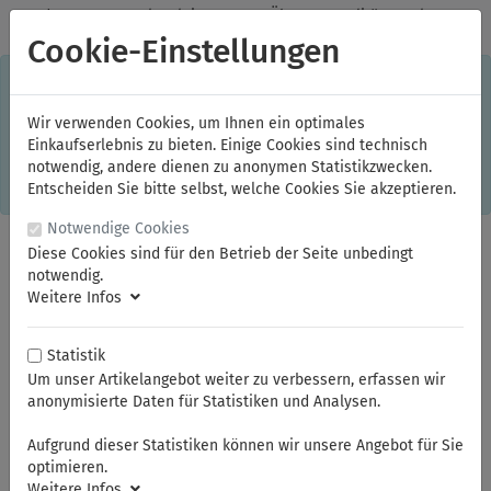
✓
Jeden Monat starke Aktionen
✓
Über 20 Qualitätsmarken
✓
Kostenlose Lieferung im Inland ab 150,00 Euro Bruttowarenwert
Cookie-Einstellungen
S
×
Dieser Online-Shop verwendet Cookies für ein optimales
Einkaufserlebnis. Dabei werden beispielsweise die Session-
Informationen oder die Spracheinstellung auf Ihrem Rechner
Wir verwenden Cookies, um Ihnen ein optimales
gespeichert. Ohne Cookies ist der Funktionsumfang des
Einkaufserlebnis zu bieten. Einige Cookies sind technisch
Online-Shops eingeschränkt.
notwendig, andere dienen zu anonymen Statistikzwecken.
Sind Sie damit nicht
einverstanden, klicken Sie bitte hier.
Entscheiden Sie bitte selbst, welche Cookies Sie akzeptieren.
Notwendige Cookies
Diese Cookies sind für den Betrieb der Seite unbedingt
notwendig.
Weitere Infos
Statistik
Um unser Artikelangebot weiter zu verbessern, erfassen wir
anonymisierte Daten für Statistiken und Analysen.
Sie sind hier:
ELORA
Steckschlüssel und Betätigungswerkzeuge
Steckschlüssel-Sortiment 1/2"
Steckschlüssel-Einsätze 1/2"
Aufgrund dieser Statistiken können wir unsere Angebot für Sie
optimieren.
Weitere Infos