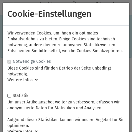
✓
Jeden Monat starke Aktionen
✓
Über 20 Qualitätsmarken
✓
Kostenlose Lieferung im Inland ab 150,00 Euro Bruttowarenwert
Cookie-Einstellungen
S
×
Dieser Online-Shop verwendet Cookies für ein optimales
Einkaufserlebnis. Dabei werden beispielsweise die Session-
Informationen oder die Spracheinstellung auf Ihrem Rechner
Wir verwenden Cookies, um Ihnen ein optimales
gespeichert. Ohne Cookies ist der Funktionsumfang des
Einkaufserlebnis zu bieten. Einige Cookies sind technisch
Online-Shops eingeschränkt.
notwendig, andere dienen zu anonymen Statistikzwecken.
Sind Sie damit nicht
einverstanden, klicken Sie bitte hier.
Entscheiden Sie bitte selbst, welche Cookies Sie akzeptieren.
Notwendige Cookies
Diese Cookies sind für den Betrieb der Seite unbedingt
notwendig.
Weitere Infos
Statistik
Um unser Artikelangebot weiter zu verbessern, erfassen wir
anonymisierte Daten für Statistiken und Analysen.
Sie sind hier:
ELORA
Steckschlüssel und Betätigungswerkzeuge
Steckschlüssel-Sortiment 1/2"
Steckschlüssel-Einsätze 1/2"
Aufgrund dieser Statistiken können wir unsere Angebot für Sie
optimieren.
Weitere Infos