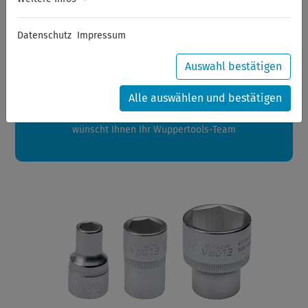
Sommerferien
Datenschutz
Impressum
Sehr geehrte Kunden,
zwischen 28.07.2026 und 21.08.2026 machen auch wir
Auswahl bestätigen
Urlaub.
Ihre Bestellungen in diesem Zeitraum werden ab dem
Alle auswählen und bestätigen
24.08.2026 verschickt.
Eine schöne Sommerpause
wünscht Ihnen Ihr Wuppertools-Team