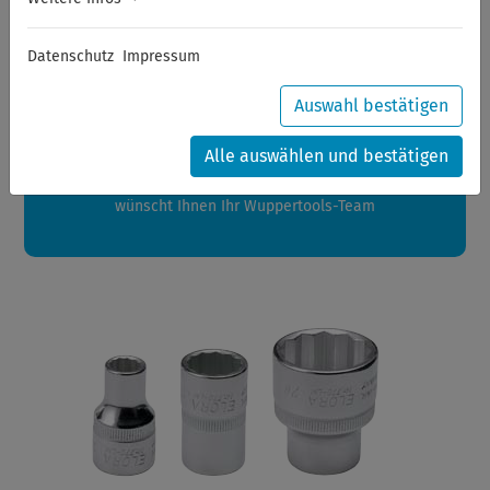
Sommerferien
Datenschutz
Impressum
Sehr geehrte Kunden,
zwischen 28.07.2026 und 21.08.2026 machen auch wir
Auswahl bestätigen
Urlaub.
Ihre Bestellungen in diesem Zeitraum werden ab dem
Alle auswählen und bestätigen
24.08.2026 verschickt.
Eine schöne Sommerpause
wünscht Ihnen Ihr Wuppertools-Team