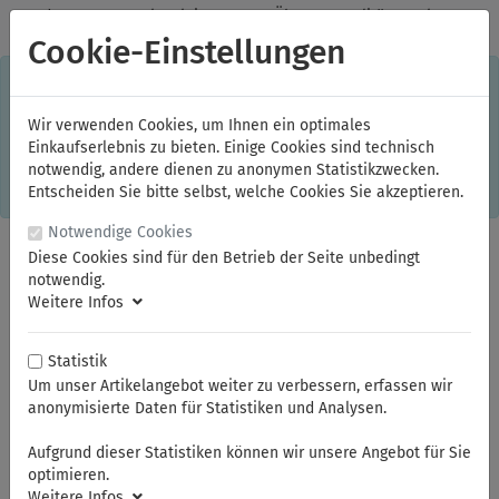
✓
Jeden Monat starke Aktionen
✓
Über 20 Qualitätsmarken
✓
Kostenlose Lieferung im Inland ab 150,00 Euro Bruttowarenwert
Cookie-Einstellungen
S
×
Dieser Online-Shop verwendet Cookies für ein optimales
Einkaufserlebnis. Dabei werden beispielsweise die Session-
Informationen oder die Spracheinstellung auf Ihrem Rechner
Wir verwenden Cookies, um Ihnen ein optimales
gespeichert. Ohne Cookies ist der Funktionsumfang des
Einkaufserlebnis zu bieten. Einige Cookies sind technisch
Online-Shops eingeschränkt.
notwendig, andere dienen zu anonymen Statistikzwecken.
Sind Sie damit nicht
einverstanden, klicken Sie bitte hier.
Entscheiden Sie bitte selbst, welche Cookies Sie akzeptieren.
Notwendige Cookies
Diese Cookies sind für den Betrieb der Seite unbedingt
notwendig.
Weitere Infos
Statistik
Um unser Artikelangebot weiter zu verbessern, erfassen wir
anonymisierte Daten für Statistiken und Analysen.
Sie sind hier:
ELORA
Steckschlüssel und Betätigungswerkzeuge
Steckschlüssel-Sortiment 1/2"
Steckschlüssel-Einsätze 1/2"
Aufgrund dieser Statistiken können wir unsere Angebot für Sie
optimieren.
Weitere Infos