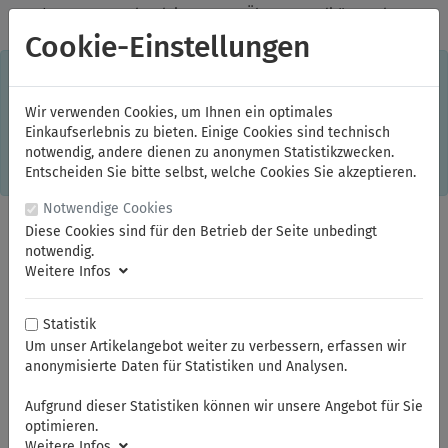
✓
Jeden Monat starke Aktionen
✓
Über 20 Qualitätsmarken
✓
Kostenlose Lieferung im Inland ab 150,00 Euro Bruttowarenwert
Cookie-Einstellungen
S
×
Dieser Online-Shop verwendet Cookies für ein optimales
Einkaufserlebnis. Dabei werden beispielsweise die Session-
Informationen oder die Spracheinstellung auf Ihrem Rechner
Wir verwenden Cookies, um Ihnen ein optimales
gespeichert. Ohne Cookies ist der Funktionsumfang des
Einkaufserlebnis zu bieten. Einige Cookies sind technisch
Online-Shops eingeschränkt.
notwendig, andere dienen zu anonymen Statistikzwecken.
Sind Sie damit nicht
einverstanden, klicken Sie bitte hier.
Entscheiden Sie bitte selbst, welche Cookies Sie akzeptieren.
Notwendige Cookies
Diese Cookies sind für den Betrieb der Seite unbedingt
notwendig.
Weitere Infos
Statistik
Um unser Artikelangebot weiter zu verbessern, erfassen wir
anonymisierte Daten für Statistiken und Analysen.
Sie sind hier:
ELORA
Steckschlüssel und Betätigungswerkzeuge
Steckschlüssel-Sortiment 1/2"
Steckschlüssel-Einsätze 1/2"
Aufgrund dieser Statistiken können wir unsere Angebot für Sie
optimieren.
Weitere Infos