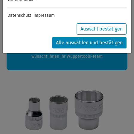
Sommerferien
Datenschutz
Impressum
Sehr geehrte Kunden,
zwischen 28.07.2026 und 21.08.2026 machen auch wir
Auswahl bestätigen
Urlaub.
Ihre Bestellungen in diesem Zeitraum werden ab dem
Alle auswählen und bestätigen
24.08.2026 verschickt.
Eine schöne Sommerpause
wünscht Ihnen Ihr Wuppertools-Team