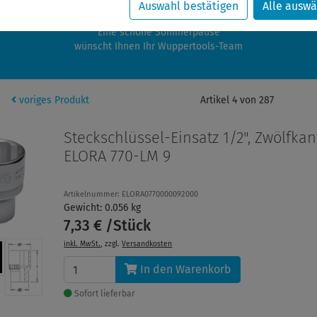
zwischen 28.07.2026 und 21.08.2026 machen auch wir Urlaub.
Auswahl bestätigen
Alle auswä
re Bestellungen in diesem Zeitraum werden ab dem 24.08.2026 verschic
Eine schöne Sommerpause
wünscht Ihnen Ihr Wuppertools-Team
voriges Produkt
Artikel 4 von 287
Steckschlüssel-Einsatz 1/2", Zwölfkan
ELORA 770-LM 9
Artikelnummer: ELORA0770000092000
Gewicht: 0.056 kg
7,33 € /Stück
inkl. MwSt.
, zzgl.
Versandkosten
In den Warenkorb
Sofort lieferbar