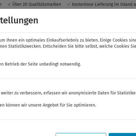
nen
✓
Über 20 Qualitätsmarken
✓
Kostenlose Lieferung im Inland 
 ein optimales Einkaufserlebnis. Dabei werden beispielsweise die Se
tellungen
peichert. Ohne Cookies ist der Funktionsumfang des Online-Shops ein
m Ihnen ein optimales Einkaufserlebnis zu bieten. Einige Cookies sin
n Statistikzwecken. Entscheiden Sie bitte selbst, welche Cookies Sie
en Betrieb der Seite unbedingt notwendig.
NWS
ELORA
FELO
Bauer & Böcker
weiter zu verbessern, erfassen wir anonymisierte Daten für Statistik
 und Betätigungswerkzeuge
Steckschlüssel-Sortiment 1/2"
Steckschlüssel
ken können wir unsere Angebot für Sie optimieren.
Sommerferien
Sehr geehrte Kunden,