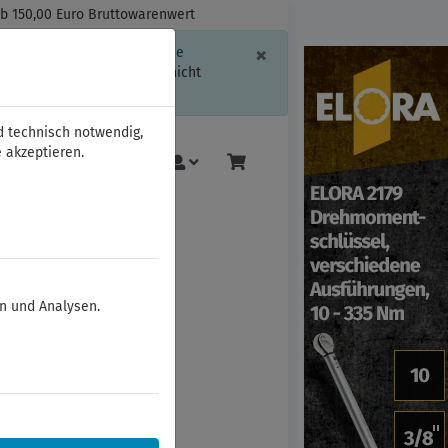
ab 150,00 Euro Bruttowarenwert
Schließen
×
ssion-Informationen oder die
geschränkt.
Sind Sie damit nicht
d technisch notwendig,
 akzeptieren.
Mehr
en und Analysen.
-Einsätze 1/2"