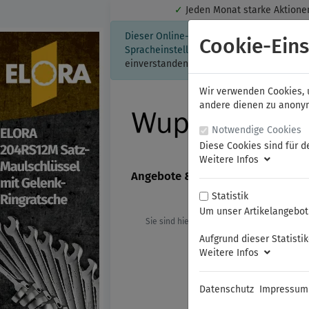
✓
Jeden Monat starke Aktio
Dieser Online-Shop verwendet Cookies für
Cookie-Eins
Spracheinstellung auf Ihrem Rechner ges
einverstanden, klicken Sie bitte hier.
Wir verwenden Cookies, u
andere dienen zu anonyme
Notwendige Cookies
Diese Cookies sind für d
Weitere Infos
Angebote & Neuheiten
FAMAG
Statistik
Um unser Artikelangebot 
Sie sind hier:
ELORA
Steckschlüssel
Aufgrund dieser Statisti
Weitere Infos
Datenschutz
Impressum