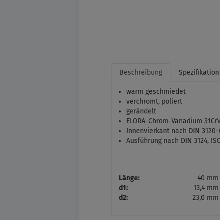
Beschreibung
Spezifikation
warm geschmiedet
verchromt, poliert
gerändelt
ELORA-Chrom-Vanadium 31CrV3
Innenvierkant nach DIN 3120-C 
Ausführung nach DIN 3124, ISO
Länge:
40 mm
d1:
13,4 mm
d2:
23,0 mm