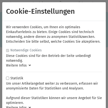
✓
Jeden Monat starke Aktionen
✓
Über 20 Qualitätsmarken
✓
Kostenlose Lieferung im Inland ab 150,00 Euro Bruttowarenwert
Cookie-Einstellungen
S
×
Dieser Online-Shop verwendet Cookies für ein optimales
Einkaufserlebnis. Dabei werden beispielsweise die Session-
Informationen oder die Spracheinstellung auf Ihrem Rechner
Wir verwenden Cookies, um Ihnen ein optimales
gespeichert. Ohne Cookies ist der Funktionsumfang des
Einkaufserlebnis zu bieten. Einige Cookies sind technisch
Online-Shops eingeschränkt.
notwendig, andere dienen zu anonymen Statistikzwecken.
Sind Sie damit nicht
einverstanden, klicken Sie bitte hier.
Entscheiden Sie bitte selbst, welche Cookies Sie akzeptieren.
Notwendige Cookies
Diese Cookies sind für den Betrieb der Seite unbedingt
notwendig.
Weitere Infos
Statistik
Um unser Artikelangebot weiter zu verbessern, erfassen wir
anonymisierte Daten für Statistiken und Analysen.
Sie sind hier:
ELORA
Steckschlüssel und Betätigungswerkzeuge
Steckschlüssel-Sortiment 1/4"
Steckschlüssel-Einsätze 1/4"
Aufgrund dieser Statistiken können wir unsere Angebot für Sie
optimieren.
Weitere Infos