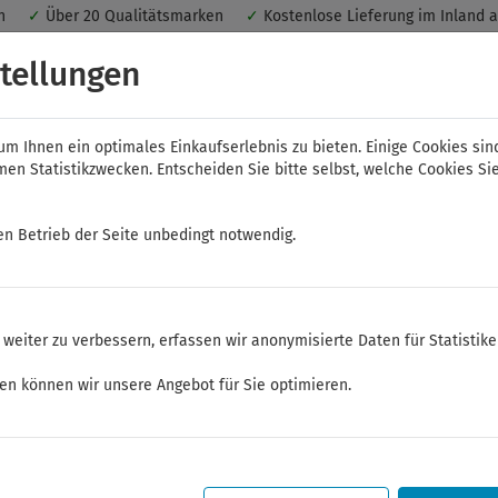
nen
✓
Über 20 Qualitätsmarken
✓
Kostenlose Lieferung im Inland 
 ein optimales Einkaufserlebnis. Dabei werden beispielsweise die Se
tellungen
peichert. Ohne Cookies ist der Funktionsumfang des Online-Shops ein
m Ihnen ein optimales Einkaufserlebnis zu bieten. Einige Cookies sin
n Statistikzwecken. Entscheiden Sie bitte selbst, welche Cookies Sie
en Betrieb der Seite unbedingt notwendig.
NWS
ELORA
FELO
Bauer & Böcker
weiter zu verbessern, erfassen wir anonymisierte Daten für Statistik
 und Betätigungswerkzeuge
Steckschlüssel-Sortiment 1/4"
Steckschlüssel
ken können wir unsere Angebot für Sie optimieren.
Sommerferien
Sehr geehrte Kunden,