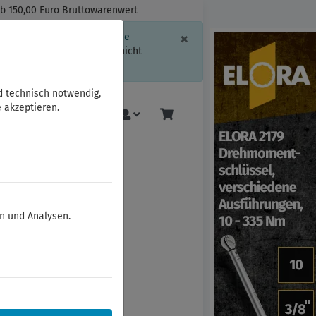
ab 150,00 Euro Bruttowarenwert
Schließen
×
ssion-Informationen oder die
geschränkt.
Sind Sie damit nicht
d technisch notwendig,
 akzeptieren.
Mehr
en und Analysen.
-Einsätze 1/4"