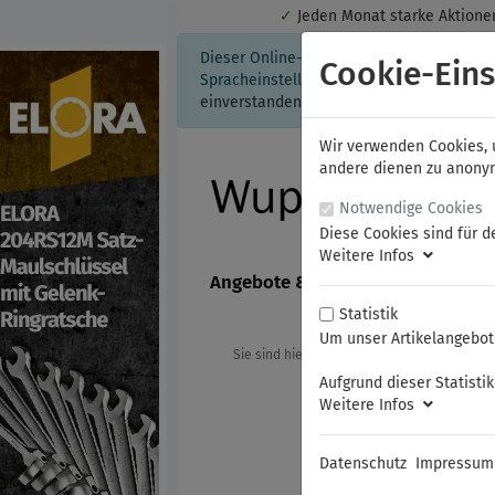
✓
Jeden Monat starke Aktio
Dieser Online-Shop verwendet Cookies für
Cookie-Eins
Spracheinstellung auf Ihrem Rechner ges
einverstanden, klicken Sie bitte hier.
Wir verwenden Cookies, u
andere dienen zu anonyme
Notwendige Cookies
Diese Cookies sind für d
Weitere Infos
Angebote & Neuheiten
FAMAG
Statistik
Um unser Artikelangebot 
Sie sind hier:
ELORA
Steckschlüssel
Aufgrund dieser Statisti
Weitere Infos
Datenschutz
Impressum