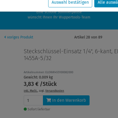
zwischen 28.07.2026 und 21.08.2026 machen auch wir Urlaub.
Auswahl bestätigen
Alle auswä
re Bestellungen in diesem Zeitraum werden ab dem 24.08.2026 verschic
Eine schöne Sommerpause
wünscht Ihnen Ihr Wuppertools-Team
voriges Produkt
Artikel 28 von 89
Steckschlüssel-Einsatz 1/4", 6-kant, 
1455A-5/32
Artikelnummer: ELORA1455100082000
Gewicht: 0.009 kg
3,83 € /Stück
inkl. MwSt.
, zzgl.
Versandkosten
In den Warenkorb
Sofort lieferbar