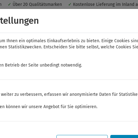
nen
✓
Über 20 Qualitätsmarken
✓
Kostenlose Lieferung im Inland 
 ein optimales Einkaufserlebnis. Dabei werden beispielsweise die Se
tellungen
peichert. Ohne Cookies ist der Funktionsumfang des Online-Shops ein
m Ihnen ein optimales Einkaufserlebnis zu bieten. Einige Cookies sin
n Statistikzwecken. Entscheiden Sie bitte selbst, welche Cookies Sie
en Betrieb der Seite unbedingt notwendig.
NWS
ELORA
FELO
Bauer & Böcker
weiter zu verbessern, erfassen wir anonymisierte Daten für Statistik
 und Betätigungswerkzeuge
Steckschlüssel-Sortiment 1/4"
Steckschlüssel
ken können wir unsere Angebot für Sie optimieren.
Sommerferien
Sehr geehrte Kunden,