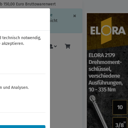
ab 150,00 Euro Bruttowarenwert
Schließen
×
ssion-Informationen oder die
geschränkt.
Sind Sie damit nicht
d technisch notwendig,
 akzeptieren.
Mehr
en und Analysen.
-Sätze 1/4"