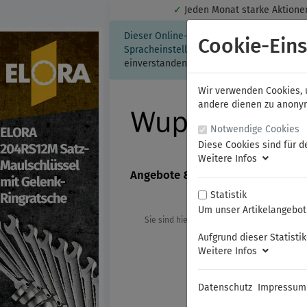
✓
Jeden Monat starke Aktio
Dieser Online-Shop verwendet Cookies für
Cookie-Eins
Spracheinstellung auf Ihrem Rechner ges
einverstanden, klicken Sie bitte hier.
Wir verwenden Cookies, u
andere dienen zu anonyme
Notwendige Cookies
Diese Cookies sind für d
Weitere Infos
Angebote & Neuheiten
FAMAG
Statistik
Um unser Artikelangebot 
Sie sind hier:
ELORA
Steckschlüssel
Aufgrund dieser Statisti
Weitere Infos
Datenschutz
Impressum