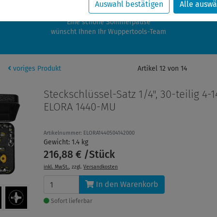
zwischen 28.07.2026 und 21.08.2026 machen auch wir Urlaub.
Auswahl bestätigen
Alle auswä
re Bestellungen in diesem Zeitraum werden ab dem 24.08.2026 verschic
Eine schöne Sommerpause
wünscht Ihnen Ihr Wuppertools-Team
voriges Produkt
Artikel 12 von 14
Steckschlüssel-Satz 1/4", 30-teilig 4-
ELORA 1440-MU
Artikelnummer: ELORA1440504142000
Gewicht: 1.4 kg
216,88 € /Stück
inkl. MwSt.
, zzgl.
Versandkosten
In den Warenkorb
Sofort lieferbar
Next