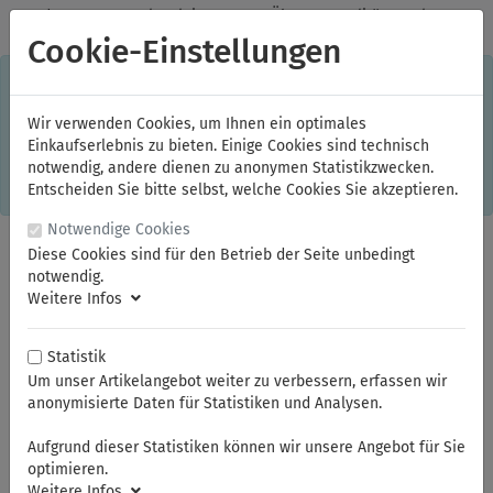
✓
Jeden Monat starke Aktionen
✓
Über 20 Qualitätsmarken
✓
Kostenlose Lieferung im Inland ab 150,00 Euro Bruttowarenwert
Cookie-Einstellungen
S
×
Dieser Online-Shop verwendet Cookies für ein optimales
Einkaufserlebnis. Dabei werden beispielsweise die Session-
Informationen oder die Spracheinstellung auf Ihrem Rechner
Wir verwenden Cookies, um Ihnen ein optimales
gespeichert. Ohne Cookies ist der Funktionsumfang des
Einkaufserlebnis zu bieten. Einige Cookies sind technisch
Online-Shops eingeschränkt.
notwendig, andere dienen zu anonymen Statistikzwecken.
Sind Sie damit nicht
einverstanden, klicken Sie bitte hier.
Entscheiden Sie bitte selbst, welche Cookies Sie akzeptieren.
Notwendige Cookies
Diese Cookies sind für den Betrieb der Seite unbedingt
notwendig.
Weitere Infos
Statistik
Um unser Artikelangebot weiter zu verbessern, erfassen wir
anonymisierte Daten für Statistiken und Analysen.
Sie sind hier:
ELORA
Steckschlüssel und Betätigungswerkzeuge
Steckschlüssel-Sortiment 3/8"
Steckschlüssel-Einsätze 3/8"
Aufgrund dieser Statistiken können wir unsere Angebot für Sie
optimieren.
Weitere Infos