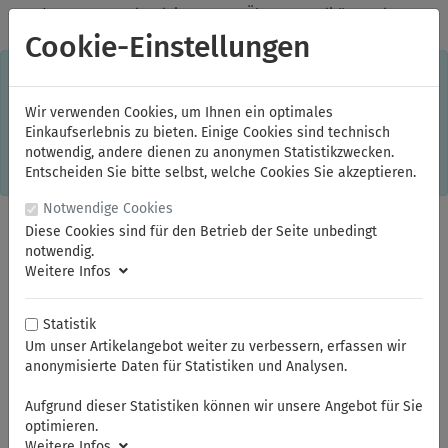
✓
Jeden Monat starke Aktionen
✓
Über 20 Qualitätsmarken
✓
Kostenlose Lieferung im Inland ab 150,00 Euro Bruttowarenwert
Cookie-Einstellungen
S
×
Dieser Online-Shop verwendet Cookies für ein optimales
Einkaufserlebnis. Dabei werden beispielsweise die Session-
Informationen oder die Spracheinstellung auf Ihrem Rechner
Wir verwenden Cookies, um Ihnen ein optimales
gespeichert. Ohne Cookies ist der Funktionsumfang des
Einkaufserlebnis zu bieten. Einige Cookies sind technisch
Online-Shops eingeschränkt.
notwendig, andere dienen zu anonymen Statistikzwecken.
Sind Sie damit nicht
einverstanden, klicken Sie bitte hier.
Entscheiden Sie bitte selbst, welche Cookies Sie akzeptieren.
Notwendige Cookies
Diese Cookies sind für den Betrieb der Seite unbedingt
notwendig.
Weitere Infos
Statistik
Um unser Artikelangebot weiter zu verbessern, erfassen wir
anonymisierte Daten für Statistiken und Analysen.
Sie sind hier:
ELORA
Verschiedene Werkzeuge
Rohr- und Installationswerkzeuge
Aufgrund dieser Statistiken können wir unsere Angebot für Sie
optimieren.
Weitere Infos