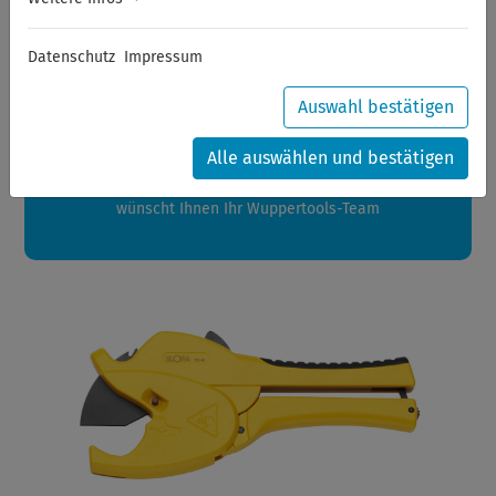
Sommerferien
Datenschutz
Impressum
Sehr geehrte Kunden,
zwischen 28.07.2026 und 21.08.2026 machen auch wir
Auswahl bestätigen
Urlaub.
Ihre Bestellungen in diesem Zeitraum werden ab dem
Alle auswählen und bestätigen
24.08.2026 verschickt.
Eine schöne Sommerpause
wünscht Ihnen Ihr Wuppertools-Team