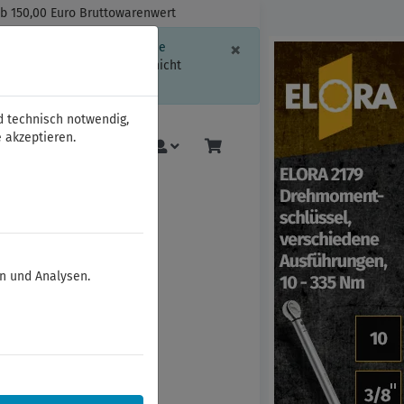
ab 150,00 Euro Bruttowarenwert
Schließen
×
ssion-Informationen oder die
geschränkt.
Sind Sie damit nicht
d technisch notwendig,
 akzeptieren.
Mehr
en und Analysen.