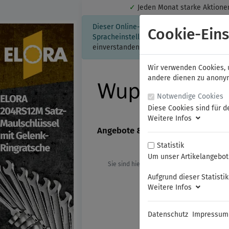
✓
Jeden Monat starke Aktio
Dieser Online-Shop verwendet Cookies für
Cookie-Eins
Spracheinstellung auf Ihrem Rechner ges
einverstanden, klicken Sie bitte hier.
Wir verwenden Cookies, u
andere dienen zu anonyme
Notwendige Cookies
Diese Cookies sind für d
Weitere Infos
Angebote & Neuheiten
FAMAG
Statistik
Um unser Artikelangebot 
Sie sind hier:
ELORA
Werkzeugsorti
Aufgrund dieser Statisti
Weitere Infos
Datenschutz
Impressum