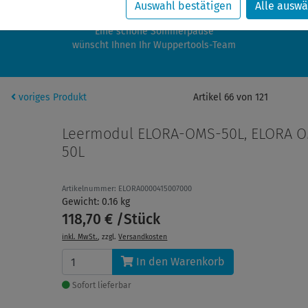
zwischen 28.07.2026 und 21.08.2026 machen auch wir Urlaub.
Auswahl bestätigen
Alle auswä
re Bestellungen in diesem Zeitraum werden ab dem 24.08.2026 verschic
Eine schöne Sommerpause
wünscht Ihnen Ihr Wuppertools-Team
voriges Produkt
Artikel 66 von 121
Leermodul ELORA-OMS-50L, ELORA 
50L
Artikelnummer: ELORA0000415007000
Gewicht: 0.16 kg
118,70 € /Stück
inkl. MwSt.
, zzgl.
Versandkosten
In den Warenkorb
Sofort lieferbar