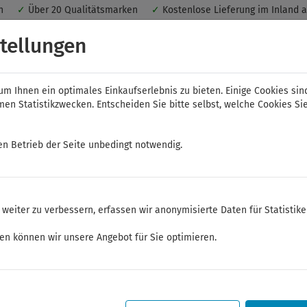
nen
✓
Über 20 Qualitätsmarken
✓
Kostenlose Lieferung im Inland 
 ein optimales Einkaufserlebnis. Dabei werden beispielsweise die Se
tellungen
peichert. Ohne Cookies ist der Funktionsumfang des Online-Shops ein
m Ihnen ein optimales Einkaufserlebnis zu bieten. Einige Cookies sin
n Statistikzwecken. Entscheiden Sie bitte selbst, welche Cookies Sie
en Betrieb der Seite unbedingt notwendig.
NWS
ELORA
FELO
Bauer & Böcker
weiter zu verbessern, erfassen wir anonymisierte Daten für Statistik
mente und Werkzeugaufbewahrung
Werkzeugmodule
ken können wir unsere Angebot für Sie optimieren.
Sommerferien
Sehr geehrte Kunden,