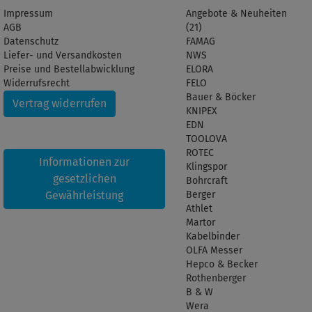
Impressum
Angebote & Neuheiten
AGB
(21)
Datenschutz
FAMAG
Liefer- und Versandkosten
NWS
Preise und Bestellabwicklung
ELORA
Widerrufsrecht
FELO
Bauer & Böcker
Vertrag widerrufen
KNIPEX
EDN
TOOLOVA
ROTEC
Informationen zur
Klingspor
gesetzlichen
Bohrcraft
Gewährleistung
Berger
Athlet
Martor
Kabelbinder
OLFA Messer
Hepco & Becker
Rothenberger
B & W
Wera