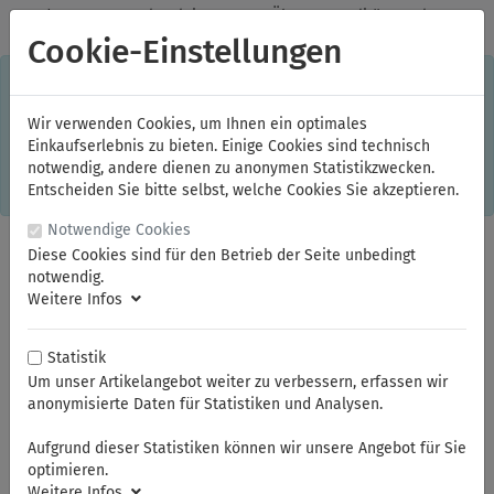
✓
Jeden Monat starke Aktionen
✓
Über 20 Qualitätsmarken
✓
Kostenlose Lieferung im Inland ab 150,00 Euro Bruttowarenwert
Cookie-Einstellungen
S
×
Dieser Online-Shop verwendet Cookies für ein optimales
Einkaufserlebnis. Dabei werden beispielsweise die Session-
Informationen oder die Spracheinstellung auf Ihrem Rechner
Wir verwenden Cookies, um Ihnen ein optimales
gespeichert. Ohne Cookies ist der Funktionsumfang des
Einkaufserlebnis zu bieten. Einige Cookies sind technisch
Online-Shops eingeschränkt.
notwendig, andere dienen zu anonymen Statistikzwecken.
Sind Sie damit nicht
einverstanden, klicken Sie bitte hier.
Entscheiden Sie bitte selbst, welche Cookies Sie akzeptieren.
Notwendige Cookies
Diese Cookies sind für den Betrieb der Seite unbedingt
notwendig.
Weitere Infos
Statistik
Um unser Artikelangebot weiter zu verbessern, erfassen wir
anonymisierte Daten für Statistiken und Analysen.
Sie sind hier:
ELORA
Werkzeugsortimente und Werkzeugaufbewahrung
Aufgrund dieser Statistiken können wir unsere Angebot für Sie
Werkzeugmodule
optimieren.
Weitere Infos