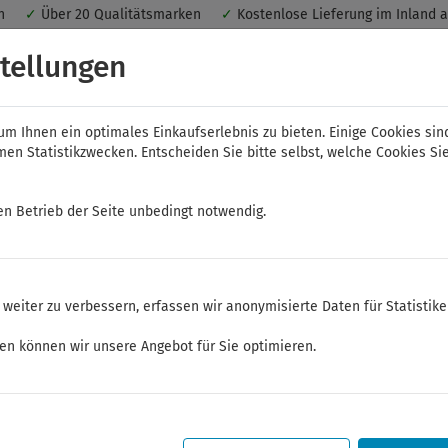
nen
✓
Über 20 Qualitätsmarken
✓
Kostenlose Lieferung im Inland 
 ein optimales Einkaufserlebnis. Dabei werden beispielsweise die Se
tellungen
peichert. Ohne Cookies ist der Funktionsumfang des Online-Shops ein
m Ihnen ein optimales Einkaufserlebnis zu bieten. Einige Cookies sin
n Statistikzwecken. Entscheiden Sie bitte selbst, welche Cookies Sie
en Betrieb der Seite unbedingt notwendig.
NWS
ELORA
FELO
Bauer & Böcker
weiter zu verbessern, erfassen wir anonymisierte Daten für Statistik
mente und Werkzeugaufbewahrung
Werkzeugmodule
ken können wir unsere Angebot für Sie optimieren.
Sommerferien
Sehr geehrte Kunden,