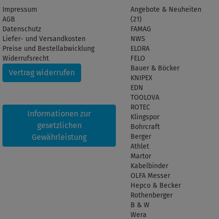
Impressum
Angebote & Neuheiten
AGB
(21)
Datenschutz
FAMAG
Liefer- und Versandkosten
NWS
Preise und Bestellabwicklung
ELORA
Widerrufsrecht
FELO
Bauer & Böcker
Vertrag widerrufen
KNIPEX
EDN
TOOLOVA
ROTEC
Informationen zur
Klingspor
gesetzlichen
Bohrcraft
Gewährleistung
Berger
Athlet
Martor
Kabelbinder
OLFA Messer
Hepco & Becker
Rothenberger
B & W
Wera