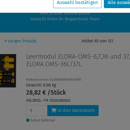
zwischen 28.07.2026 und 21.08.2026 machen auch wir Urlaub.
Auswahl bestätigen
Alle auswä
re Bestellungen in diesem Zeitraum werden ab dem 24.08.2026 verschic
Eine schöne Sommerpause
wünscht Ihnen Ihr Wuppertools-Team
voriges Produkt
Artikel 63 von 121
Leermodul ELORA-OMS-6,7,36 und 37
ELORA OMS-36L/37L
Artikelnummer: ELORA0000410607000
Gewicht: 0.08 kg
28,82 € /Stück
inkl. MwSt.
, zzgl.
Versandkosten
In den Warenkorb
Sofort lieferbar