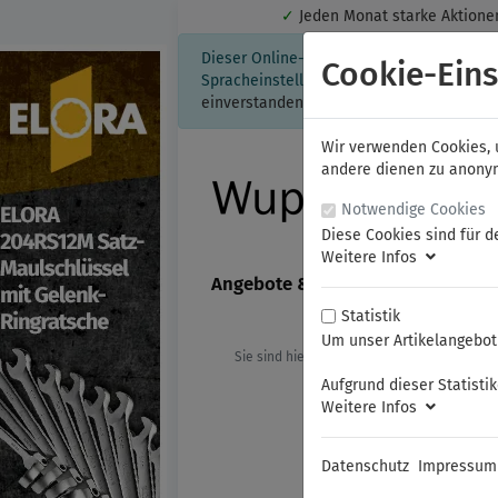
✓
Jeden Monat starke Aktio
Dieser Online-Shop verwendet Cookies für
Cookie-Eins
Spracheinstellung auf Ihrem Rechner ges
einverstanden, klicken Sie bitte hier.
Wir verwenden Cookies, u
andere dienen zu anonyme
Notwendige Cookies
Diese Cookies sind für d
Weitere Infos
Angebote & Neuheiten
FAMAG
Statistik
Um unser Artikelangebot 
Sie sind hier:
ELORA
Werkzeugsorti
Aufgrund dieser Statisti
Weitere Infos
Datenschutz
Impressum