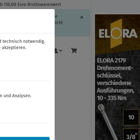
ab 150,00 Euro Bruttowarenwert
Schließen
×
ssion-Informationen oder die
geschränkt.
Sind Sie damit nicht
d technisch notwendig,
 akzeptieren.
KNIPEX
Mehr
en und Analysen.