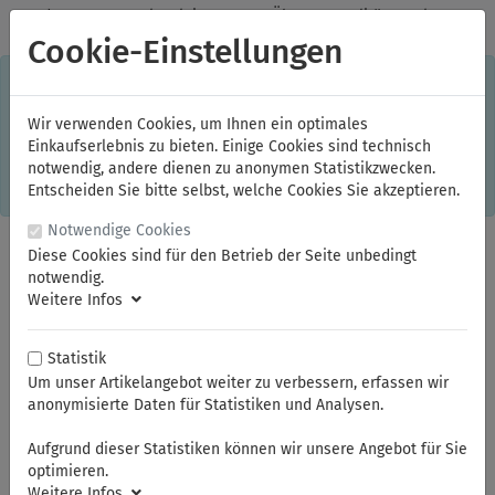
✓
Jeden Monat starke Aktionen
✓
Über 20 Qualitätsmarken
✓
Kostenlose Lieferung im Inland ab 150,00 Euro Bruttowarenwert
Cookie-Einstellungen
S
×
Dieser Online-Shop verwendet Cookies für ein optimales
Einkaufserlebnis. Dabei werden beispielsweise die Session-
Informationen oder die Spracheinstellung auf Ihrem Rechner
Wir verwenden Cookies, um Ihnen ein optimales
gespeichert. Ohne Cookies ist der Funktionsumfang des
Einkaufserlebnis zu bieten. Einige Cookies sind technisch
Online-Shops eingeschränkt.
notwendig, andere dienen zu anonymen Statistikzwecken.
Sind Sie damit nicht
einverstanden, klicken Sie bitte hier.
Entscheiden Sie bitte selbst, welche Cookies Sie akzeptieren.
Notwendige Cookies
Diese Cookies sind für den Betrieb der Seite unbedingt
notwendig.
Weitere Infos
Statistik
Um unser Artikelangebot weiter zu verbessern, erfassen wir
anonymisierte Daten für Statistiken und Analysen.
Sie sind hier:
ELORA
Zangen
Gripzangen
Aufgrund dieser Statistiken können wir unsere Angebot für Sie
optimieren.
Weitere Infos