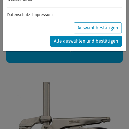
Sommerferien
Datenschutz
Impressum
Sehr geehrte Kunden,
zwischen 28.07.2026 und 21.08.2026 machen auch wir
Urlaub.
Auswahl bestätigen
Ihre Bestellungen in diesem Zeitraum werden ab dem
24.08.2026 verschickt.
Alle auswählen und bestätigen
Eine schöne Sommerpause
wünscht Ihnen Ihr Wuppertools-Team