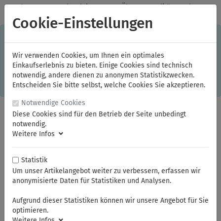
✓
Jeden Monat starke Aktionen
✓
Über 20 Qualitätsmarken
✓
Kostenlose Lieferung im Inland ab 150,00 Euro Bruttowarenwert
Cookie-Einstellungen
S
×
Dieser Online-Shop verwendet Cookies für ein optimales
Einkaufserlebnis. Dabei werden beispielsweise die Session-
Informationen oder die Spracheinstellung auf Ihrem Rechner
Wir verwenden Cookies, um Ihnen ein optimales
gespeichert. Ohne Cookies ist der Funktionsumfang des
Einkaufserlebnis zu bieten. Einige Cookies sind technisch
Online-Shops eingeschränkt.
notwendig, andere dienen zu anonymen Statistikzwecken.
Sind Sie damit nicht
einverstanden, klicken Sie bitte hier.
Entscheiden Sie bitte selbst, welche Cookies Sie akzeptieren.
Notwendige Cookies
Diese Cookies sind für den Betrieb der Seite unbedingt
notwendig.
Weitere Infos
Statistik
Um unser Artikelangebot weiter zu verbessern, erfassen wir
anonymisierte Daten für Statistiken und Analysen.
Sie sind hier:
ELORA
Zangen
Präzisionszangen
Aufgrund dieser Statistiken können wir unsere Angebot für Sie
optimieren.
Weitere Infos