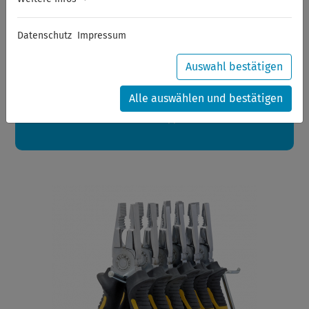
Sommerferien
Datenschutz
Impressum
Sehr geehrte Kunden,
zwischen 28.07.2026 und 21.08.2026 machen auch wir
Urlaub.
Auswahl bestätigen
Ihre Bestellungen in diesem Zeitraum werden ab dem
24.08.2026 verschickt.
Alle auswählen und bestätigen
Eine schöne Sommerpause
wünscht Ihnen Ihr Wuppertools-Team