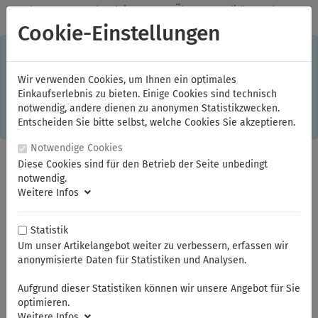
✓
Jeden Monat starke Aktionen
✓
Über 20 Qualitätsmarken
✓
Kostenlose Lieferung im Inland ab 150,00 Euro Bruttowarenwert
Cookie-Einstellungen
S
×
Dieser Online-Shop verwendet Cookies für ein optimales
Einkaufserlebnis. Dabei werden beispielsweise die Session-
Informationen oder die Spracheinstellung auf Ihrem Rechner
Wir verwenden Cookies, um Ihnen ein optimales
gespeichert. Ohne Cookies ist der Funktionsumfang des
Einkaufserlebnis zu bieten. Einige Cookies sind technisch
Online-Shops eingeschränkt.
notwendig, andere dienen zu anonymen Statistikzwecken.
Sind Sie damit nicht
einverstanden, klicken Sie bitte hier.
Entscheiden Sie bitte selbst, welche Cookies Sie akzeptieren.
Notwendige Cookies
Diese Cookies sind für den Betrieb der Seite unbedingt
notwendig.
Weitere Infos
Statistik
Um unser Artikelangebot weiter zu verbessern, erfassen wir
anonymisierte Daten für Statistiken und Analysen.
Sie sind hier:
ELORA
Zangen
Profi Classic-Zangen
Aufgrund dieser Statistiken können wir unsere Angebot für Sie
optimieren.
Weitere Infos