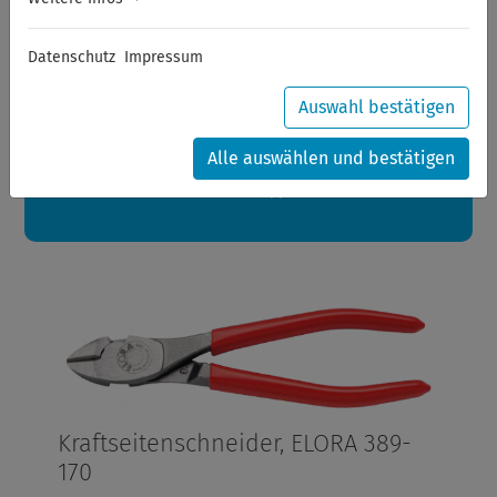
Sommerferien
Datenschutz
Impressum
Sehr geehrte Kunden,
zwischen 28.07.2026 und 21.08.2026 machen auch wir
Urlaub.
Auswahl bestätigen
Ihre Bestellungen in diesem Zeitraum werden ab dem
24.08.2026 verschickt.
Alle auswählen und bestätigen
Eine schöne Sommerpause
wünscht Ihnen Ihr Wuppertools-Team
Kraftseitenschneider, ELORA 389-
170