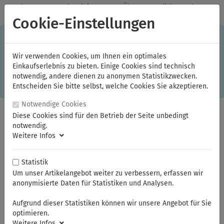
✓
Jeden Monat starke Aktionen
✓
Über 20 Qualitätsmarken
✓
Kostenlose Lieferung im Inland ab 150,00 Euro Bruttowarenwert
Cookie-Einstellungen
S
×
Dieser Online-Shop verwendet Cookies für ein optimales
Einkaufserlebnis. Dabei werden beispielsweise die Session-
Informationen oder die Spracheinstellung auf Ihrem Rechner
Wir verwenden Cookies, um Ihnen ein optimales
gespeichert. Ohne Cookies ist der Funktionsumfang des
Einkaufserlebnis zu bieten. Einige Cookies sind technisch
Online-Shops eingeschränkt.
notwendig, andere dienen zu anonymen Statistikzwecken.
Sind Sie damit nicht
einverstanden, klicken Sie bitte hier.
Entscheiden Sie bitte selbst, welche Cookies Sie akzeptieren.
Notwendige Cookies
Diese Cookies sind für den Betrieb der Seite unbedingt
notwendig.
Weitere Infos
Statistik
Um unser Artikelangebot weiter zu verbessern, erfassen wir
anonymisierte Daten für Statistiken und Analysen.
Sie sind hier:
ELORA
Zangen
Sicherungsringzangen
Aufgrund dieser Statistiken können wir unsere Angebot für Sie
optimieren.
Weitere Infos