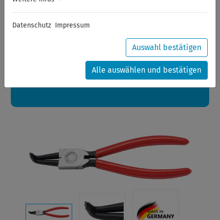
Sommerferien
Datenschutz
Impressum
Sehr geehrte Kunden,
zwischen 28.07.2026 und 21.08.2026 machen auch wir
Urlaub.
Auswahl bestätigen
Ihre Bestellungen in diesem Zeitraum werden ab dem
24.08.2026 verschickt.
Alle auswählen und bestätigen
Eine schöne Sommerpause
wünscht Ihnen Ihr Wuppertools-Team