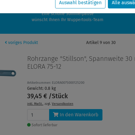
zwischen 28.07.2026 und 21.08.2026 machen auch wir Urlaub.
Auswahl bestätigen
Alle auswä
re Bestellungen in diesem Zeitraum werden ab dem 24.08.2026 verschic
Eine schöne Sommerpause
wünscht Ihnen Ihr Wuppertools-Team
voriges Produkt
Artikel 9 von 30
Rohrzange "Stillson", Spannweite 30
ELORA 75-12
Artikelnummer: ELORA0075000125200
Gewicht: 0.8 kg
39,45 € /Stück
inkl. MwSt.
, zzgl.
Versandkosten
In den Warenkorb
Sofort lieferbar