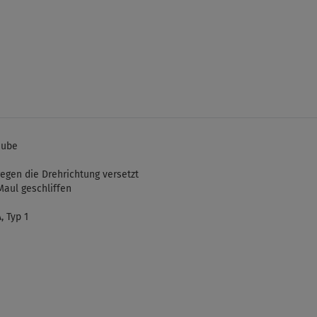
aube
egen die Drehrichtung versetzt
 Maul geschliffen
 Typ 1