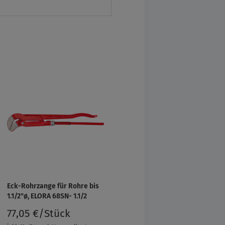
Eck-Rohrzange für Rohre bis
1.1/2"ø, ELORA 68SN- 1.1/2
77,05 €/Stück