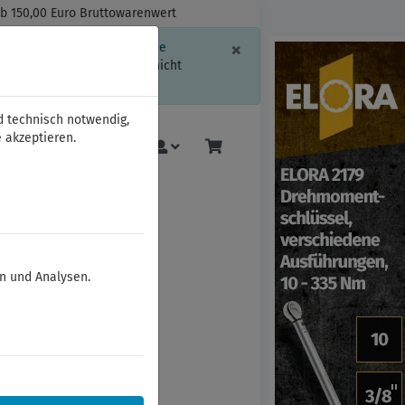
ab 150,00 Euro Bruttowarenwert
Schließen
×
ssion-Informationen oder die
geschränkt.
Sind Sie damit nicht
d technisch notwendig,
 akzeptieren.
Mehr
en und Analysen.