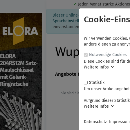
✓
Jeden Monat starke Aktio
Dieser Online-Shop verwendet Cookies für
Cookie-Eins
Spracheinstellung auf Ihrem Rechner ges
einverstanden, klicken Sie bitte hier.
Wir verwenden Cookies, u
andere dienen zu anonyme
Notwendige Cookies
Diese Cookies sind für d
Weitere Infos
Angebote & Neuheiten
FAMAG
Statistik
Um unser Artikelangebot 
Sie sind hier:
ELORA
Zangen
Was
Aufgrund dieser Statisti
Weitere Infos
Datenschutz
Impressum