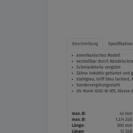
Beschreibung
Spezifikation
amerikanisches Modell
verstellbar durch Rändelschr
Schmiedeteile vergütet
Zähne induktiv gehärtet und g
stahlgrau, Griff blau lackiert,
Sondervergütungsstahl
US-Norm GGG-W-651, Klasse A,
max. Ø:
43 mm
max. Ø:
1.3/4 Zoll
Länge:
300 mm
Länge:
12 Zoll