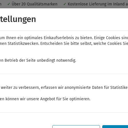
nen
✓
Über 20 Qualitätsmarken
✓
Kostenlose Lieferung im Inland 
 ein optimales Einkaufserlebnis. Dabei werden beispielsweise die Se
tellungen
peichert. Ohne Cookies ist der Funktionsumfang des Online-Shops ein
m Ihnen ein optimales Einkaufserlebnis zu bieten. Einige Cookies sin
n Statistikzwecken. Entscheiden Sie bitte selbst, welche Cookies Sie
en Betrieb der Seite unbedingt notwendig.
NWS
ELORA
FELO
Bauer & Böcker
weiter zu verbessern, erfassen wir anonymisierte Daten für Statistik
serpumpen- und Rohrzangen
ken können wir unsere Angebot für Sie optimieren.
Sommerferien
Sehr geehrte Kunden,