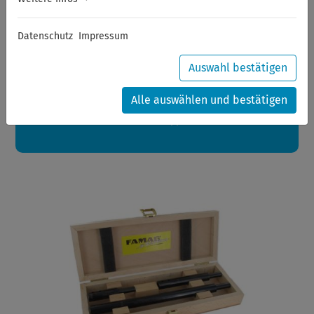
Sommerferien
Datenschutz
Impressum
Sehr geehrte Kunden,
zwischen 28.07.2026 und 21.08.2026 machen auch wir
Urlaub.
Auswahl bestätigen
Ihre Bestellungen in diesem Zeitraum werden ab dem
24.08.2026 verschickt.
Alle auswählen und bestätigen
Eine schöne Sommerpause
wünscht Ihnen Ihr Wuppertools-Team