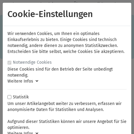
✓
Jeden Monat starke Aktionen
✓
Über 20 Qualitätsmarken
✓
Kostenlose Lieferung im Inland ab 150,00 Euro Bruttowarenwert
Cookie-Einstellungen
S
×
Dieser Online-Shop verwendet Cookies für ein optimales
Einkaufserlebnis. Dabei werden beispielsweise die Session-
Informationen oder die Spracheinstellung auf Ihrem Rechner
Wir verwenden Cookies, um Ihnen ein optimales
gespeichert. Ohne Cookies ist der Funktionsumfang des
Einkaufserlebnis zu bieten. Einige Cookies sind technisch
Online-Shops eingeschränkt.
notwendig, andere dienen zu anonymen Statistikzwecken.
Sind Sie damit nicht
einverstanden, klicken Sie bitte hier.
Entscheiden Sie bitte selbst, welche Cookies Sie akzeptieren.
Notwendige Cookies
Diese Cookies sind für den Betrieb der Seite unbedingt
notwendig.
Weitere Infos
Statistik
Um unser Artikelangebot weiter zu verbessern, erfassen wir
anonymisierte Daten für Statistiken und Analysen.
Sie sind hier:
FAMAG
Handwerkzeuge
Aufgrund dieser Statistiken können wir unsere Angebot für Sie
optimieren.
Weitere Infos