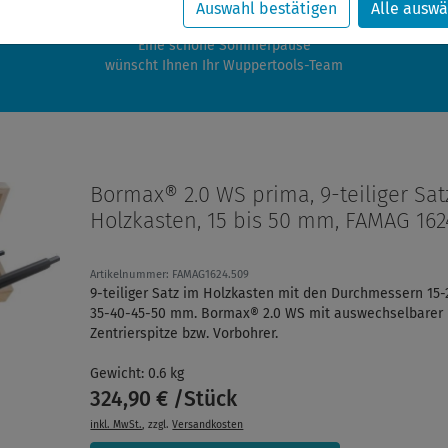
zwischen 28.07.2026 und 21.08.2026 machen auch wir Urlaub.
Auswahl bestätigen
Alle auswä
re Bestellungen in diesem Zeitraum werden ab dem 24.08.2026 verschic
Eine schöne Sommerpause
wünscht Ihnen Ihr Wuppertools-Team
Bormax® 2.0 WS prima, 9-teiliger Sat
Holzkasten, 15 bis 50 mm, FAMAG 162
Artikelnummer: FAMAG1624.509
9-teiliger Satz im Holzkasten mit den Durchmessern 15-
35-40-45-50 mm. Bormax® 2.0 WS mit auswechselbarer
Zentrierspitze bzw. Vorbohrer.
Gewicht: 0.6 kg
324,90 € /Stück
inkl. MwSt.
, zzgl.
Versandkosten