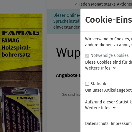
✓
Jeden Monat starke Aktio
Dieser Online-Shop verwendet Cookies für
Cookie-Eins
Spracheinstellung auf Ihrem Rechner ges
einverstanden, klicken Sie bitte hier.
Wir verwenden Cookies, u
andere dienen zu anonyme
Notwendige Cookies
Diese Cookies sind für d
Weitere Infos
Angebote & Neuheiten
FAMAG
Statistik
Um unser Artikelangebot 
Sie sind hier:
FAMAG
Forstnerbohre
Aufgrund dieser Statisti
Weitere Infos
Datenschutz
Impressum