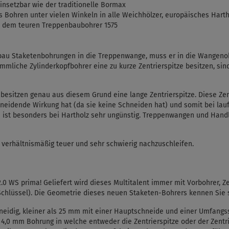
insetzbar wie der traditionelle Bormax
 Bohren unter vielen Winkeln in alle Weichhölzer, europäisches Hart
zu dem teuren Treppenbaubohrer 1575
bau Staketenbohrungen in die Treppenwange, muss er in die Wangeno
mmliche Zylinderkopfbohrer eine zu kurze Zentrierspitze besitzen, sin
besitzen genau aus diesem Grund eine lange Zentrierspitze. Diese Zent
chneidende Wirkung hat (da sie keine Schneiden hat) und somit bei la
 ist besonders bei Hartholz sehr ungünstig. Treppenwangen und Handl
 verhältnismäßig teuer und sehr schwierig nachzuschleifen.
.0 WS prima! Geliefert wird dieses Multitalent immer mit Vorbohrer, Z
chlüssel). Die Geometrie dieses neuen Staketen-Bohrers kennen Sie 
idig, kleiner als 25 mm mit einer Hauptschneide und einer Umfangs
 4,0 mm Bohrung in welche entweder die Zentrierspitze oder der Zentr