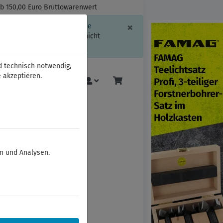
ab 150,00 Euro Bruttowarenwert
Schließen
×
ssion-Informationen oder die
geschränkt.
Sind Sie damit nicht
d technisch notwendig,
 akzeptieren.
Mehr
en und Analysen.