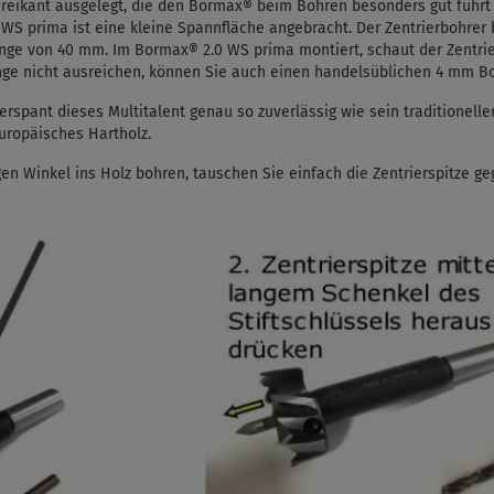
s Dreikant ausgelegt, die den Bormax® beim Bohren besonders gut führt
WS prima ist eine kleine Spannfläche angebracht. Der Zentrierbohrer b
nge von 40 mm. Im Bormax® 2.0 WS prima montiert, schaut der Zentr
nge nicht ausreichen, können Sie auch einen handelsüblichen 4 mm Bo
zerspant dieses Multitalent genau so zuverlässig wie sein traditionelle
uropäisches Hartholz.
n Winkel ins Holz bohren, tauschen Sie einfach die Zentrierspitze g