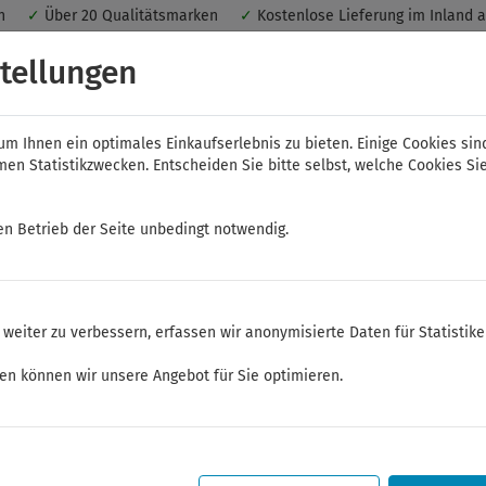
nen
✓
Über 20 Qualitätsmarken
✓
Kostenlose Lieferung im Inland 
 ein optimales Einkaufserlebnis. Dabei werden beispielsweise die Se
tellungen
peichert. Ohne Cookies ist der Funktionsumfang des Online-Shops ein
m Ihnen ein optimales Einkaufserlebnis zu bieten. Einige Cookies sin
n Statistikzwecken. Entscheiden Sie bitte selbst, welche Cookies Sie
en Betrieb der Seite unbedingt notwendig.
NWS
ELORA
FELO
Bauer & Böcker
weiter zu verbessern, erfassen wir anonymisierte Daten für Statistik
r
ken können wir unsere Angebot für Sie optimieren.
Sommerferien
Sehr geehrte Kunden,