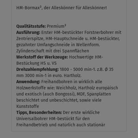
HM-Bormax³, der Alleskönner für Alleskönner!
Qualitätsstufe:
Premium³
Ausführung:
Erster HM-bestückter Forstnerbohrer mit
Zentrierspitze, HM-Hauptschneide u. HM-bestückter,
gezahnter Umfangschneide in Wellenform.
Zylinderschaft mit drei Spannflächen
Werkstoff der Werkzeuge:
Hochwertige HM-
Bestückung HS u. VS
Drehzahlempfehlung:
1800 - 5000 min-1. z.B. Ø 35
mm 3000 min-1 in euro. Hartholz.
Anwendung:
Freihandbohren in wirklich alle
Holzwerkstoffe wie: Weichholz, Hartholz europäisch
und exotisch (auch Bongossi), MDF, Spanplatten
beschichtet und unbeschichtet, sowie viele
Kunststoffe
Tipps, Besonderheiten:
Der erste wirkliche
Universalbohrer HM-bestückt für den
Freihandbetrieb und natürlich auch stationär