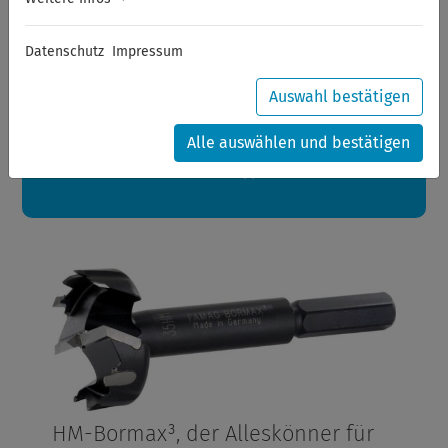
Sommerferien
Datenschutz
Impressum
Sehr geehrte Kunden,
zwischen 28.07.2026 und 21.08.2026 machen auch wir
Urlaub.
Auswahl bestätigen
Ihre Bestellungen in diesem Zeitraum werden ab dem
24.08.2026 verschickt.
Alle auswählen und bestätigen
Eine schöne Sommerpause
wünscht Ihnen Ihr Wuppertools-Team
HM-Bormax³, der Alleskönner für