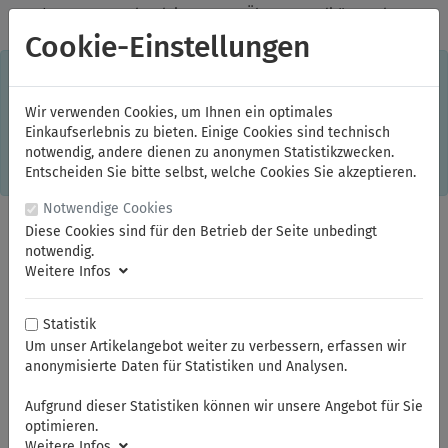
✓
Jeden Monat starke Aktionen
✓
Über 20 Qualitätsmarken
✓
Kostenlose Lieferung im Inland ab 150,00 Euro Bruttowarenwert
Cookie-Einstellungen
S
×
Dieser Online-Shop verwendet Cookies für ein optimales
Einkaufserlebnis. Dabei werden beispielsweise die Session-
Informationen oder die Spracheinstellung auf Ihrem Rechner
Wir verwenden Cookies, um Ihnen ein optimales
gespeichert. Ohne Cookies ist der Funktionsumfang des
Einkaufserlebnis zu bieten. Einige Cookies sind technisch
Online-Shops eingeschränkt.
notwendig, andere dienen zu anonymen Statistikzwecken.
Sind Sie damit nicht
einverstanden, klicken Sie bitte hier.
Entscheiden Sie bitte selbst, welche Cookies Sie akzeptieren.
Notwendige Cookies
Diese Cookies sind für den Betrieb der Seite unbedingt
notwendig.
Weitere Infos
Statistik
Um unser Artikelangebot weiter zu verbessern, erfassen wir
anonymisierte Daten für Statistiken und Analysen.
Sie sind hier:
FAMAG
Holzbohrer / Senker
Aufgrund dieser Statistiken können wir unsere Angebot für Sie
optimieren.
Weitere Infos