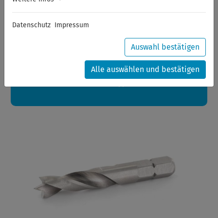
Sommerferien
Datenschutz
Impressum
Sehr geehrte Kunden,
zwischen 28.07.2026 und 21.08.2026 machen auch wir
Urlaub.
Auswahl bestätigen
Ihre Bestellungen in diesem Zeitraum werden ab dem
24.08.2026 verschickt.
Alle auswählen und bestätigen
Eine schöne Sommerpause
wünscht Ihnen Ihr Wuppertools-Team