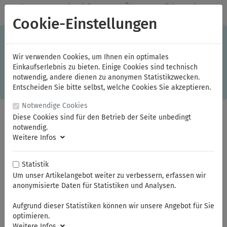
✓
Jeden Monat starke Aktionen
✓
Über 20 Qualitätsmarken
✓
Kostenlose Lieferung im Inland ab 150,00 Euro Bruttowarenwert
Cookie-Einstellungen
S
×
Dieser Online-Shop verwendet Cookies für ein optimales
Einkaufserlebnis. Dabei werden beispielsweise die Session-
Informationen oder die Spracheinstellung auf Ihrem Rechner
Wir verwenden Cookies, um Ihnen ein optimales
gespeichert. Ohne Cookies ist der Funktionsumfang des
Einkaufserlebnis zu bieten. Einige Cookies sind technisch
Online-Shops eingeschränkt.
notwendig, andere dienen zu anonymen Statistikzwecken.
Sind Sie damit nicht
einverstanden, klicken Sie bitte hier.
Entscheiden Sie bitte selbst, welche Cookies Sie akzeptieren.
Notwendige Cookies
Diese Cookies sind für den Betrieb der Seite unbedingt
notwendig.
Weitere Infos
Statistik
Um unser Artikelangebot weiter zu verbessern, erfassen wir
anonymisierte Daten für Statistiken und Analysen.
Sie sind hier:
FAMAG
Holzbohrer / Senker
Aufgrund dieser Statistiken können wir unsere Angebot für Sie
optimieren.
Weitere Infos