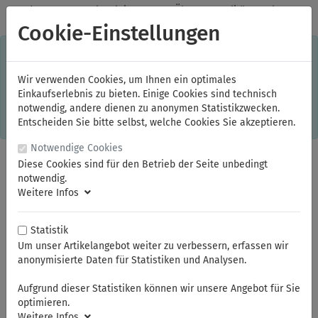
✓
Jeden Monat starke Aktionen
✓
Über 20 Qualitätsmarken
✓
Kostenlose Lieferung im Inland ab 150,00 Euro Bruttowarenwert
Cookie-Einstellungen
S
×
Dieser Online-Shop verwendet Cookies für ein optimales
Einkaufserlebnis. Dabei werden beispielsweise die Session-
Informationen oder die Spracheinstellung auf Ihrem Rechner
Wir verwenden Cookies, um Ihnen ein optimales
gespeichert. Ohne Cookies ist der Funktionsumfang des
Einkaufserlebnis zu bieten. Einige Cookies sind technisch
Online-Shops eingeschränkt.
notwendig, andere dienen zu anonymen Statistikzwecken.
Sind Sie damit nicht
einverstanden, klicken Sie bitte hier.
Entscheiden Sie bitte selbst, welche Cookies Sie akzeptieren.
Notwendige Cookies
Diese Cookies sind für den Betrieb der Seite unbedingt
notwendig.
Weitere Infos
Statistik
Um unser Artikelangebot weiter zu verbessern, erfassen wir
anonymisierte Daten für Statistiken und Analysen.
Sie sind hier:
FAMAG
Holzbohrer / Senker
Aufgrund dieser Statistiken können wir unsere Angebot für Sie
optimieren.
Weitere Infos