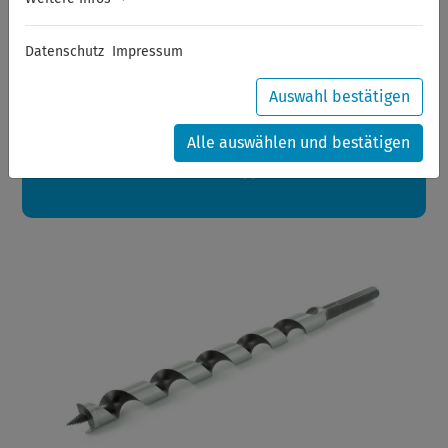
Sommerferien
Datenschutz
Impressum
Sehr geehrte Kunden,
zwischen 28.07.2026 und 21.08.2026 machen auch wir
Urlaub.
Auswahl bestätigen
Ihre Bestellungen in diesem Zeitraum werden ab dem
24.08.2026 verschickt.
Alle auswählen und bestätigen
Eine schöne Sommerpause
wünscht Ihnen Ihr Wuppertools-Team