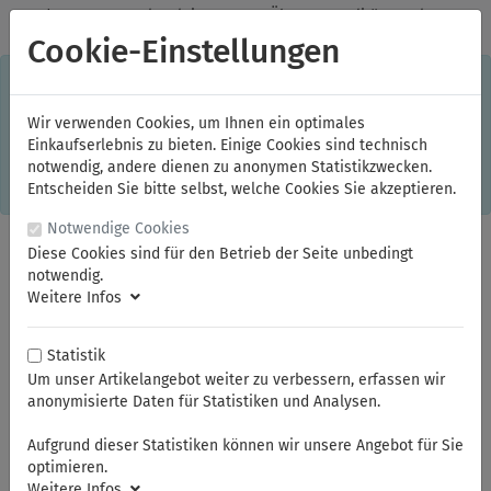
✓
Jeden Monat starke Aktionen
✓
Über 20 Qualitätsmarken
✓
Kostenlose Lieferung im Inland ab 150,00 Euro Bruttowarenwert
Cookie-Einstellungen
S
×
Dieser Online-Shop verwendet Cookies für ein optimales
Einkaufserlebnis. Dabei werden beispielsweise die Session-
Informationen oder die Spracheinstellung auf Ihrem Rechner
Wir verwenden Cookies, um Ihnen ein optimales
gespeichert. Ohne Cookies ist der Funktionsumfang des
Einkaufserlebnis zu bieten. Einige Cookies sind technisch
Online-Shops eingeschränkt.
notwendig, andere dienen zu anonymen Statistikzwecken.
Sind Sie damit nicht
einverstanden, klicken Sie bitte hier.
Entscheiden Sie bitte selbst, welche Cookies Sie akzeptieren.
Notwendige Cookies
Diese Cookies sind für den Betrieb der Seite unbedingt
notwendig.
Weitere Infos
Statistik
Um unser Artikelangebot weiter zu verbessern, erfassen wir
anonymisierte Daten für Statistiken und Analysen.
Sie sind hier:
FAMAG
Holzbohrer / Senker
Aufgrund dieser Statistiken können wir unsere Angebot für Sie
optimieren.
Weitere Infos