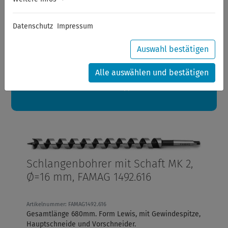
Sommerferien
Datenschutz
Impressum
Sehr geehrte Kunden,
zwischen 28.07.2026 und 21.08.2026 machen auch wir
Urlaub.
Auswahl bestätigen
Ihre Bestellungen in diesem Zeitraum werden ab dem
24.08.2026 verschickt.
Alle auswählen und bestätigen
Eine schöne Sommerpause
wünscht Ihnen Ihr Wuppertools-Team
Schlangenbohrer mit Schaft MK 2,
Ø=16 mm, FAMAG 1492.616
Artikelnummer: FAMAG1492.616
Gesamtlänge 680mm. Form Lewis, mit Gewindespitze,
Hauptschneide und Vorschneider.