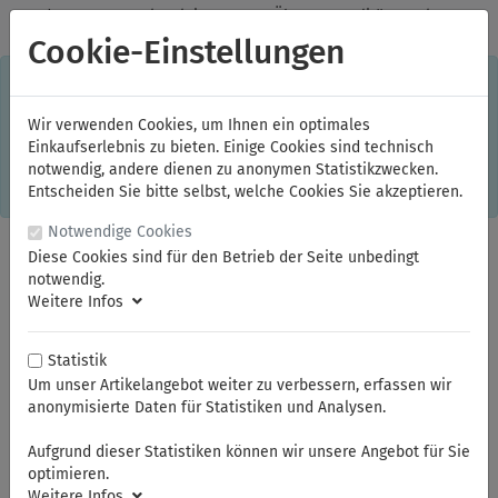
✓
Jeden Monat starke Aktionen
✓
Über 20 Qualitätsmarken
✓
Kostenlose Lieferung im Inland ab 150,00 Euro Bruttowarenwert
Cookie-Einstellungen
S
×
Dieser Online-Shop verwendet Cookies für ein optimales
Einkaufserlebnis. Dabei werden beispielsweise die Session-
Informationen oder die Spracheinstellung auf Ihrem Rechner
Wir verwenden Cookies, um Ihnen ein optimales
gespeichert. Ohne Cookies ist der Funktionsumfang des
Einkaufserlebnis zu bieten. Einige Cookies sind technisch
Online-Shops eingeschränkt.
notwendig, andere dienen zu anonymen Statistikzwecken.
Sind Sie damit nicht
einverstanden, klicken Sie bitte hier.
Entscheiden Sie bitte selbst, welche Cookies Sie akzeptieren.
Notwendige Cookies
Diese Cookies sind für den Betrieb der Seite unbedingt
notwendig.
Weitere Infos
Statistik
Um unser Artikelangebot weiter zu verbessern, erfassen wir
anonymisierte Daten für Statistiken und Analysen.
Sie sind hier:
FAMAG
Holzbohrer / Senker
Aufgrund dieser Statistiken können wir unsere Angebot für Sie
optimieren.
Weitere Infos