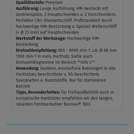
Qualitätsstufe:
Premium
Ausführung:
Lange Ausführung, HM-bestückt mit
Zentrierspitze, 2 Hauptschneiden u. 2 Vorschneidern.
Perfekter CNC-Diamantschliff. Profistandzeit durch
hochwertige HM-Bestückung u. Spezial-Wellenschliff
(> Ø 23 mm) auf Hauptschneiden
Werkstoff der Werkzeuge:
Hochwertige HM-
Bestückung
Drehzahlempfehlung:
600 - 6000 min-1. z.B. Ø 68 mm
1300 min-1 in euro. Hartholz. Siehe auch
Drehzahldiagramme im Bereich ""Info s""
Anwendung:
Saubere, ausrissfreie Bohrungen in alle
Harthölzer, beschichtete u. KS-beschichtete
Spanplatten u. Kunststoffe. Nur für stationären
Betrieb
Tipps, Besonderheiten:
Für Freihandbetrieb auch in
europäische Harthölzer empfehlen wir den langen,
rasanten Forstnerbohrer Bormax® 1623