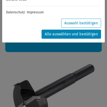
Sommerferien
Datenschutz
Impressum
Sehr geehrte Kunden,
zwischen 28.07.2026 und 21.08.2026 machen auch wir
Urlaub.
Auswahl bestätigen
Ihre Bestellungen in diesem Zeitraum werden ab dem
24.08.2026 verschickt.
Alle auswählen und bestätigen
Eine schöne Sommerpause
wünscht Ihnen Ihr Wuppertools-Team