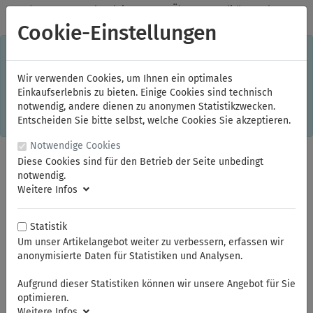
✓
Jeden Monat starke Aktionen
✓
Über 20 Qualitätsmarken
✓
Kostenlose Lieferung im Inland ab 150,00 Euro Bruttowarenwert
Cookie-Einstellungen
S
×
Dieser Online-Shop verwendet Cookies für ein optimales
Einkaufserlebnis. Dabei werden beispielsweise die Session-
Informationen oder die Spracheinstellung auf Ihrem Rechner
Wir verwenden Cookies, um Ihnen ein optimales
gespeichert. Ohne Cookies ist der Funktionsumfang des
Einkaufserlebnis zu bieten. Einige Cookies sind technisch
Online-Shops eingeschränkt.
notwendig, andere dienen zu anonymen Statistikzwecken.
Sind Sie damit nicht
einverstanden, klicken Sie bitte hier.
Entscheiden Sie bitte selbst, welche Cookies Sie akzeptieren.
Notwendige Cookies
Diese Cookies sind für den Betrieb der Seite unbedingt
notwendig.
Weitere Infos
Statistik
Um unser Artikelangebot weiter zu verbessern, erfassen wir
anonymisierte Daten für Statistiken und Analysen.
Sie sind hier:
FAMAG
Holzbohrer / Senker
Aufgrund dieser Statistiken können wir unsere Angebot für Sie
optimieren.
Weitere Infos