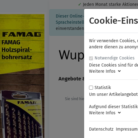
✓
Jeden Monat starke Aktio
Dieser Online-Shop verwendet Cookies für
Cookie-Eins
Spracheinstellung auf Ihrem Rechner ges
einverstanden, klicken Sie bitte hier.
Wir verwenden Cookies, u
andere dienen zu anonyme
Notwendige Cookies
Diese Cookies sind für d
Weitere Infos
Angebote & Neuheiten
FAMAG
Statistik
Um unser Artikelangebot 
Sie sind hier:
FAMAG
Holzbohrer / S
Aufgrund dieser Statisti
Weitere Infos
Datenschutz
Impressum