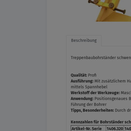
Beschreibung
Treppenbaubohrständer schwen
Qualität:
Profi
Ausführung:
Mit zusätzlichem Ha
mittels Spannhebel
Werkstoff der Werkzeuge:
Masch
Anwendung:
Positionsgenaues Bo
Führung der Bohrer
Tipps, Besonderheiten:
Durch dr
Kennzahlen für Bohrständer sc
Artikel-Nr. Serie
1406.320
140