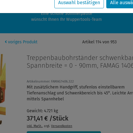
zwischen 28.07.2026 und 21.08.2026 machen auch wir Urlaub.
Auswahl bestätigen
Alle auswä
re Bestellungen in diesem Zeitraum werden ab dem 24.08.2026 verschic
Eine schöne Sommerpause
wünscht Ihnen Ihr Wuppertools-Team
voriges Produkt
Artikel 114 von 953
Treppenbaubohrständer schwenkbar
Spannbreite = 0 - 90mm, FAMAG 1406
Artikelnummer: FAMAG1406.322
Mit zusätzlichem Handgriff, stufenlos einstellbarem
Tiefenanschlag und Schwenkbereich bis 45°. Leichte Arr
mittels Spannhebel
Gewicht: 4.721 kg
371,41 € /Stück
inkl. MwSt.
, zzgl.
Versandkosten