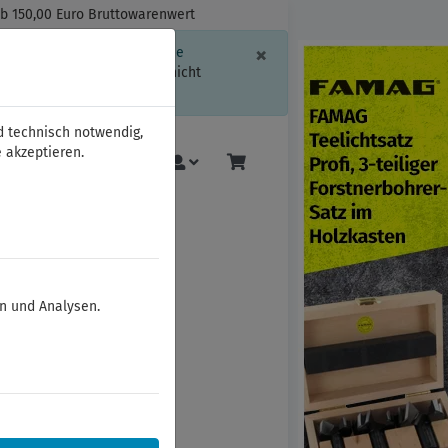
ab 150,00 Euro Bruttowarenwert
Schließen
×
ssion-Informationen oder die
geschränkt.
Sind Sie damit nicht
d technisch notwendig,
 akzeptieren.
Mehr
en und Analysen.