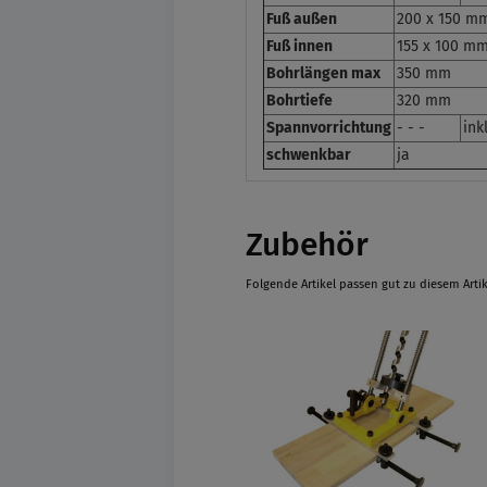
Fuß außen
200 x 150 m
Fuß innen
155 x 100 m
Bohrlängen max
350 mm
Bohrtiefe
320 mm
Spannvorrichtung
- - -
ink
schwenkbar
ja
Zubehör
Folgende Artikel passen gut zu diesem Artik