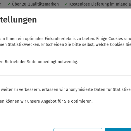
nen
✓
Über 20 Qualitätsmarken
✓
Kostenlose Lieferung im Inland 
 ein optimales Einkaufserlebnis. Dabei werden beispielsweise die Se
tellungen
peichert. Ohne Cookies ist der Funktionsumfang des Online-Shops ein
m Ihnen ein optimales Einkaufserlebnis zu bieten. Einige Cookies sin
n Statistikzwecken. Entscheiden Sie bitte selbst, welche Cookies Sie
en Betrieb der Seite unbedingt notwendig.
NWS
ELORA
FELO
Bauer & Böcker
weiter zu verbessern, erfassen wir anonymisierte Daten für Statistik
enker
ken können wir unsere Angebot für Sie optimieren.
Sommerferien
Sehr geehrte Kunden,