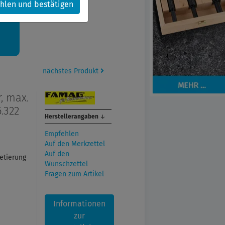
hlen und bestätigen
kt.
nächstes Produkt
, max.
.322
Herstellerangaben
↓
Empfehlen
Auf den Merkzettel
Auf den
etierung
Wunschzettel
Fragen zum Artikel
Informationen
zur