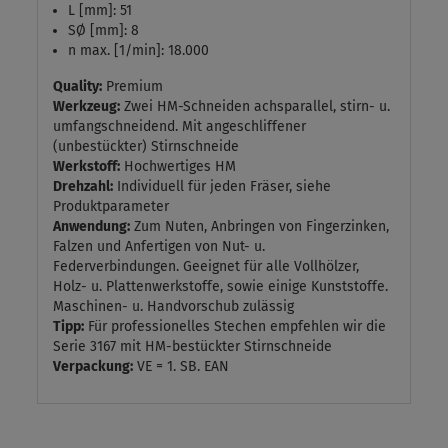
L [mm]: 51
SØ [mm]: 8
n max. [1/min]: 18.000
Quality:
Premium
Werkzeug:
Zwei HM-Schneiden achsparallel, stirn- u.
umfangschneidend. Mit angeschliffener
(unbestückter) Stirnschneide
Werkstoff:
Hochwertiges HM
Drehzahl:
Individuell für jeden Fräser, siehe
Produktparameter
Anwendung:
Zum Nuten, Anbringen von Fingerzinken,
Falzen und Anfertigen von Nut- u.
Federverbindungen. Geeignet für alle Vollhölzer,
Holz- u. Plattenwerkstoffe, sowie einige Kunststoffe.
Maschinen- u. Handvorschub zulässig
Tipp:
Für professionelles Stechen empfehlen wir die
Serie 3167 mit HM-bestückter Stirnschneide
Verpackung:
VE = 1. SB. EAN