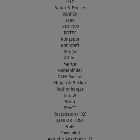
FELO
Bauer & Böcker
KNIPEX
EDN
TOOLOVA
ROTEC
Klingspor
Bohrcraft
Berger
Athlet
Martor
Kabelbinder
OLFA Messer
Hepco & Becker
Rothenberger
B & W
Wera
EXACT
Restposten (192)
ELOFORT (28)
ProFit
Foxwinkel
Aktuelle Angebote (17)