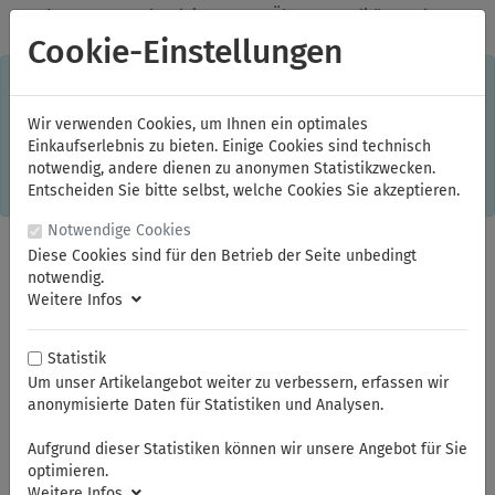
✓
Jeden Monat starke Aktionen
✓
Über 20 Qualitätsmarken
✓
Kostenlose Lieferung im Inland ab 150,00 Euro Bruttowarenwert
Cookie-Einstellungen
S
×
Dieser Online-Shop verwendet Cookies für ein optimales
Einkaufserlebnis. Dabei werden beispielsweise die Session-
Informationen oder die Spracheinstellung auf Ihrem Rechner
Wir verwenden Cookies, um Ihnen ein optimales
gespeichert. Ohne Cookies ist der Funktionsumfang des
Einkaufserlebnis zu bieten. Einige Cookies sind technisch
Online-Shops eingeschränkt.
notwendig, andere dienen zu anonymen Statistikzwecken.
Sind Sie damit nicht
einverstanden, klicken Sie bitte hier.
Entscheiden Sie bitte selbst, welche Cookies Sie akzeptieren.
Notwendige Cookies
Diese Cookies sind für den Betrieb der Seite unbedingt
notwendig.
Weitere Infos
Statistik
Um unser Artikelangebot weiter zu verbessern, erfassen wir
anonymisierte Daten für Statistiken und Analysen.
Sie sind hier:
FAMAG
Oberfräser
Aufgrund dieser Statistiken können wir unsere Angebot für Sie
optimieren.
Weitere Infos