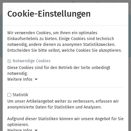
✓
Jeden Monat starke Aktionen
✓
Über 20 Qualitätsmarken
✓
Kostenlose Lieferung im Inland ab 150,00 Euro Bruttowarenwert
Cookie-Einstellungen
S
×
Dieser Online-Shop verwendet Cookies für ein optimales
Einkaufserlebnis. Dabei werden beispielsweise die Session-
Informationen oder die Spracheinstellung auf Ihrem Rechner
Wir verwenden Cookies, um Ihnen ein optimales
gespeichert. Ohne Cookies ist der Funktionsumfang des
Einkaufserlebnis zu bieten. Einige Cookies sind technisch
Online-Shops eingeschränkt.
notwendig, andere dienen zu anonymen Statistikzwecken.
Sind Sie damit nicht
einverstanden, klicken Sie bitte hier.
Entscheiden Sie bitte selbst, welche Cookies Sie akzeptieren.
Notwendige Cookies
Diese Cookies sind für den Betrieb der Seite unbedingt
notwendig.
Weitere Infos
Statistik
Um unser Artikelangebot weiter zu verbessern, erfassen wir
anonymisierte Daten für Statistiken und Analysen.
Sie sind hier:
Kabelbinder
Klettband
Aufgrund dieser Statistiken können wir unsere Angebot für Sie
optimieren.
Weitere Infos