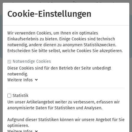
✓
Jeden Monat starke Aktionen
✓
Über 20 Qualitätsmarken
✓
Kostenlose Lieferung im Inland ab 150,00 Euro Bruttowarenwert
Cookie-Einstellungen
S
×
Dieser Online-Shop verwendet Cookies für ein optimales
Einkaufserlebnis. Dabei werden beispielsweise die Session-
Informationen oder die Spracheinstellung auf Ihrem Rechner
Wir verwenden Cookies, um Ihnen ein optimales
gespeichert. Ohne Cookies ist der Funktionsumfang des
Einkaufserlebnis zu bieten. Einige Cookies sind technisch
Online-Shops eingeschränkt.
notwendig, andere dienen zu anonymen Statistikzwecken.
Sind Sie damit nicht
einverstanden, klicken Sie bitte hier.
Entscheiden Sie bitte selbst, welche Cookies Sie akzeptieren.
Notwendige Cookies
Diese Cookies sind für den Betrieb der Seite unbedingt
notwendig.
Weitere Infos
Statistik
Um unser Artikelangebot weiter zu verbessern, erfassen wir
anonymisierte Daten für Statistiken und Analysen.
Sie sind hier:
KNIPEX
Abisolierzangen und Abmantelungswerkzeuge
Aufgrund dieser Statistiken können wir unsere Angebot für Sie
optimieren.
Weitere Infos