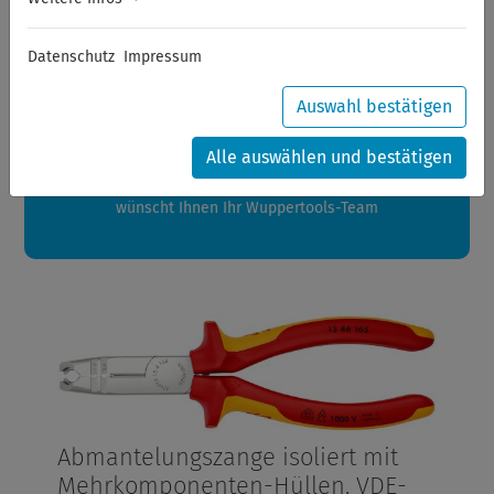
Sommerferien
Datenschutz
Impressum
Sehr geehrte Kunden,
zwischen 28.07.2026 und 21.08.2026 machen auch wir
Auswahl bestätigen
Urlaub.
Ihre Bestellungen in diesem Zeitraum werden ab dem
Alle auswählen und bestätigen
24.08.2026 verschickt.
Eine schöne Sommerpause
wünscht Ihnen Ihr Wuppertools-Team
Abmantelungszange isoliert mit
Mehrkomponenten-Hüllen, VDE-