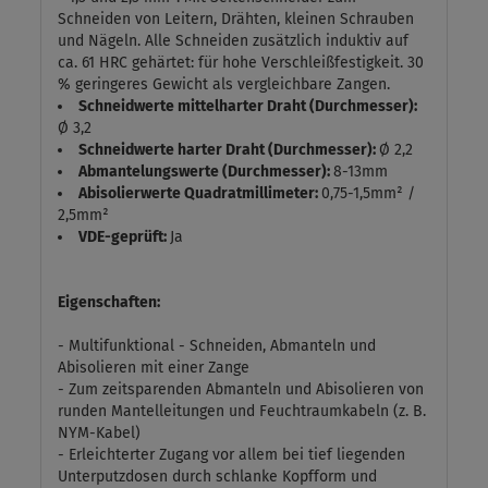
Schneiden von Leitern, Drähten, kleinen Schrauben
und Nägeln. Alle Schneiden zusätzlich induktiv auf
ca. 61 HRC gehärtet: für hohe Verschleißfestigkeit. 30
% geringeres Gewicht als vergleichbare Zangen.
Schneidwerte mittelharter Draht (Durchmesser):
Ø 3,2
Schneidwerte harter Draht (Durchmesser):
Ø 2,2
Abmantelungswerte (Durchmesser):
8-13mm
Abisolierwerte Quadratmillimeter:
0,75-1,5mm² /
2,5mm²
VDE-geprüft:
Ja
Eigenschaften:
- Multifunktional - Schneiden, Abmanteln und
Abisolieren mit einer Zange
- Zum zeitsparenden Abmanteln und Abisolieren von
runden Mantelleitungen und Feuchtraumkabeln (z. B.
NYM-Kabel)
- Erleichterter Zugang vor allem bei tief liegenden
Unterputzdosen durch schlanke Kopfform und