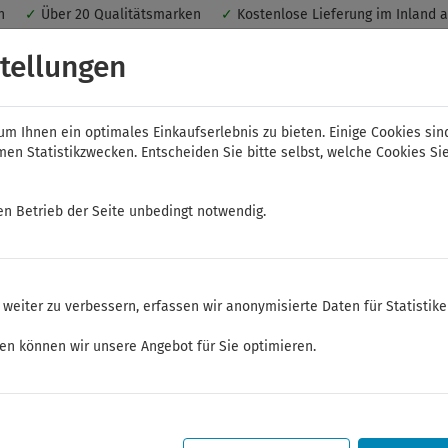
nen
✓
Über 20 Qualitätsmarken
✓
Kostenlose Lieferung im Inland 
 ein optimales Einkaufserlebnis. Dabei werden beispielsweise die Se
tellungen
peichert. Ohne Cookies ist der Funktionsumfang des Online-Shops ein
m Ihnen ein optimales Einkaufserlebnis zu bieten. Einige Cookies sin
n Statistikzwecken. Entscheiden Sie bitte selbst, welche Cookies Sie
en Betrieb der Seite unbedingt notwendig.
NWS
ELORA
FELO
Bauer & Böcker
weiter zu verbessern, erfassen wir anonymisierte Daten für Statistik
en und Abmantelungswerkzeuge
ken können wir unsere Angebot für Sie optimieren.
Sommerferien
Sehr geehrte Kunden,