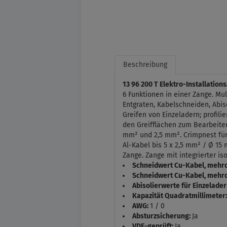
Beschreibung
13 96 200 T Elektro-Installation
6 Funktionen in einer Zange. Mul
Entgraten, Kabelschneiden, Abis
Greifen von Einzeladern; profil
den Greifflächen zum Bearbeiten
mm² und 2,5 mm². Crimpnest für 
Al-Kabel bis 5 x 2,5 mm² / Ø 15
Zange. Zange mit integrierter i
Schneidwert Cu-Kabel, mehrd
Schneidwert Cu-Kabel, mehrd
Abisolierwerte für Einzelade
Kapazität Quadratmillimeter
AWG:
1 / 0
Absturzsicherung:
Ja
VDE-geprüft:
Ja