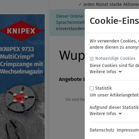
✓
Jeden Monat starke Aktio
Dieser Online-Shop verwendet Cookies für
Cookie-Eins
Spracheinstellung auf Ihrem Rechner ges
einverstanden, klicken Sie bitte hier.
Wir verwenden Cookies, u
andere dienen zu anonyme
Notwendige Cookies
Diese Cookies sind für d
Weitere Infos
Angebote & Neuheiten
FAMAG
Statistik
Um unser Artikelangebot 
Sie sind hier:
KNIPEX
Abisolierzang
Aufgrund dieser Statisti
Weitere Infos
Datenschutz
Impressum