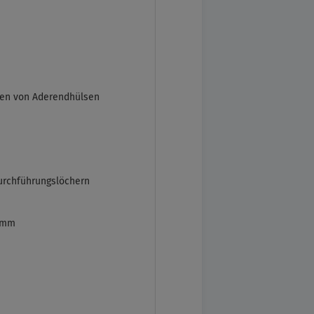
mpen von Aderendhülsen
urchführungslöchern
5 mm