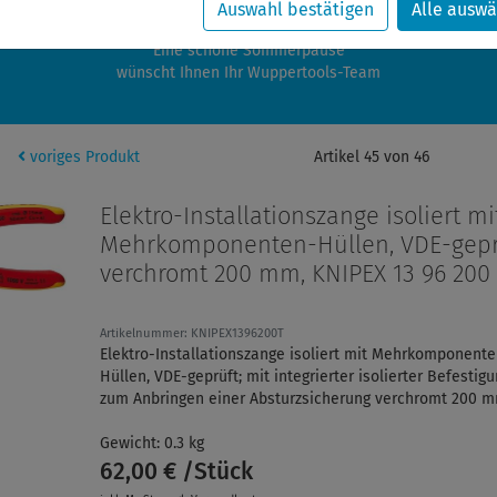
zwischen 28.07.2026 und 21.08.2026 machen auch wir Urlaub.
Auswahl bestätigen
Alle auswä
re Bestellungen in diesem Zeitraum werden ab dem 24.08.2026 verschic
Eine schöne Sommerpause
wünscht Ihnen Ihr Wuppertools-Team
voriges Produkt
Artikel 45 von 46
Elektro-Installationszange isoliert mi
Mehrkomponenten-Hüllen, VDE-gepr
verchromt 200 mm, KNIPEX 13 96 200
Artikelnummer: KNIPEX1396200T
Elektro-Installationszange isoliert mit Mehrkomponent
Hüllen, VDE-geprüft; mit integrierter isolierter Befestig
zum Anbringen einer Absturzsicherung verchromt 200 
Gewicht: 0.3 kg
62,00 € /Stück