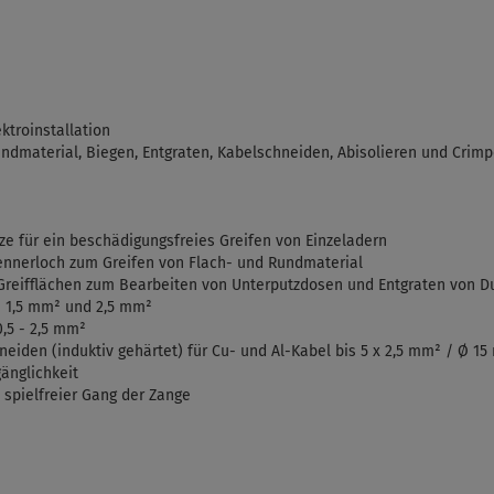
ektroinstallation
undmaterial, Biegen, Entgraten, Kabelschneiden, Abisolieren und Cri
tze für ein beschädigungsfreies Greifen von Einzeladern
Brennerloch zum Greifen von Flach- und Rundmaterial
reifflächen zum Bearbeiten von Unterputzdosen und Entgraten von D
5 - 1,5 mm² und 2,5 mm²
,5 - 2,5 mm²
neiden (induktiv gehärtet) für Cu- und Al-Kabel bis 5 x 2,5 mm² / Ø 1
änglichkeit
 spielfreier Gang der Zange