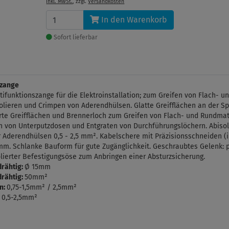
inkl. MwSt.
, zzgl.
Versandkosten
In den Warenkorb
Sofort lieferbar
szange
tifunktionszange für die Elektroinstallation; zum Greifen von Flach- u
olieren und Crimpen von Aderendhülsen. Glatte Greifflächen an der Sp
ierte Greifflächen und Brennerloch zum Greifen von Flach- und Rundma
 von Unterputzdosen und Entgraten von Durchführungslöchern. Abisolier
Aderendhülsen 0,5 - 2,5 mm². Kabelschere mit Präzisionsschneiden (i
 mm. Schlanke Bauform für gute Zugänglichkeit. Geschraubtes Gelenk: pr
solierter Befestigungsöse zum Anbringen einer Absturzsicherung.
rähtig:
Ø 15mm
rähtig:
50mm²
rn:
0,75-1,5mm² / 2,5mm²
:
0,5-2,5mm²