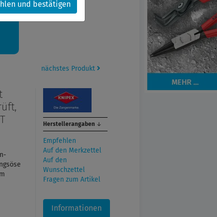
hlen und bestätigen
kt.
nächstes Produkt
t
üft,
 T
Herstellerangaben
↓
Empfehlen
Auf den Merkzettel
en-
Auf den
ungsöse
Wunschzettel
mm
Fragen zum Artikel
Informationen