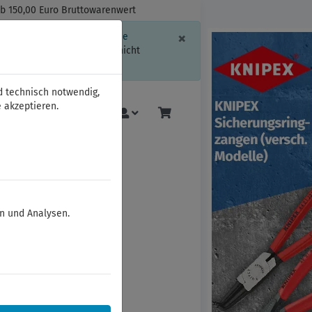
ab 150,00 Euro Bruttowarenwert
Schließen
×
ssion-Informationen oder die
geschränkt.
Sind Sie damit nicht
d technisch notwendig,
 akzeptieren.
Mehr
en und Analysen.