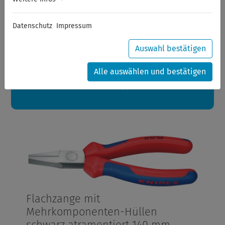
Sommerferien
Datenschutz
Impressum
Sehr geehrte Kunden,
zwischen 28.07.2026 und 21.08.2026 machen auch wir
Urlaub.
Auswahl bestätigen
Ihre Bestellungen in diesem Zeitraum werden ab dem
24.08.2026 verschickt.
Alle auswählen und bestätigen
Eine schöne Sommerpause
wünscht Ihnen Ihr Wuppertools-Team
Flachzange mit
Mehrkomponenten-Hüllen
schwarz atramentiert 140 mm,