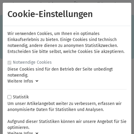
✓
Jeden Monat starke Aktionen
✓
Über 20 Qualitätsmarken
✓
Kostenlose Lieferung im Inland ab 150,00 Euro Bruttowarenwert
Cookie-Einstellungen
S
×
Dieser Online-Shop verwendet Cookies für ein optimales
Einkaufserlebnis. Dabei werden beispielsweise die Session-
Informationen oder die Spracheinstellung auf Ihrem Rechner
Wir verwenden Cookies, um Ihnen ein optimales
gespeichert. Ohne Cookies ist der Funktionsumfang des
Einkaufserlebnis zu bieten. Einige Cookies sind technisch
Online-Shops eingeschränkt.
notwendig, andere dienen zu anonymen Statistikzwecken.
Sind Sie damit nicht
einverstanden, klicken Sie bitte hier.
Entscheiden Sie bitte selbst, welche Cookies Sie akzeptieren.
Notwendige Cookies
Diese Cookies sind für den Betrieb der Seite unbedingt
notwendig.
Weitere Infos
Statistik
Um unser Artikelangebot weiter zu verbessern, erfassen wir
anonymisierte Daten für Statistiken und Analysen.
Sie sind hier:
KNIPEX
Greifzangen
Aufgrund dieser Statistiken können wir unsere Angebot für Sie
optimieren.
Weitere Infos