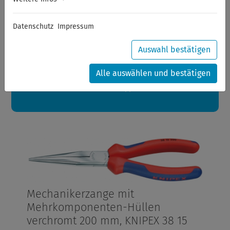
Sommerferien
Datenschutz
Impressum
Sehr geehrte Kunden,
zwischen 28.07.2026 und 21.08.2026 machen auch wir
Urlaub.
Auswahl bestätigen
Ihre Bestellungen in diesem Zeitraum werden ab dem
24.08.2026 verschickt.
Alle auswählen und bestätigen
Eine schöne Sommerpause
wünscht Ihnen Ihr Wuppertools-Team
Mechanikerzange mit
Mehrkomponenten-Hüllen
verchromt 200 mm, KNIPEX 38 15