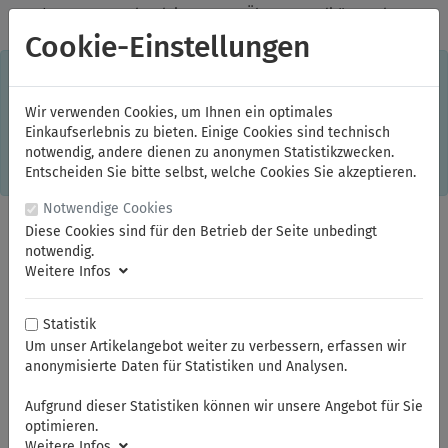
✓
Jeden Monat starke Aktionen
✓
Über 20 Qualitätsmarken
✓
Kostenlose Lieferung im Inland ab 150,00 Euro Bruttowarenwert
Cookie-Einstellungen
S
×
Dieser Online-Shop verwendet Cookies für ein optimales
Einkaufserlebnis. Dabei werden beispielsweise die Session-
Informationen oder die Spracheinstellung auf Ihrem Rechner
Wir verwenden Cookies, um Ihnen ein optimales
gespeichert. Ohne Cookies ist der Funktionsumfang des
Einkaufserlebnis zu bieten. Einige Cookies sind technisch
Online-Shops eingeschränkt.
notwendig, andere dienen zu anonymen Statistikzwecken.
Sind Sie damit nicht
einverstanden, klicken Sie bitte hier.
Entscheiden Sie bitte selbst, welche Cookies Sie akzeptieren.
Notwendige Cookies
Diese Cookies sind für den Betrieb der Seite unbedingt
notwendig.
Weitere Infos
Statistik
Um unser Artikelangebot weiter zu verbessern, erfassen wir
anonymisierte Daten für Statistiken und Analysen.
Sie sind hier:
KNIPEX
Greifzangen
Aufgrund dieser Statistiken können wir unsere Angebot für Sie
optimieren.
Weitere Infos