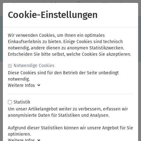
✓
Jeden Monat starke Aktionen
✓
Über 20 Qualitätsmarken
✓
Kostenlose Lieferung im Inland ab 150,00 Euro Bruttowarenwert
Cookie-Einstellungen
S
×
Dieser Online-Shop verwendet Cookies für ein optimales
Einkaufserlebnis. Dabei werden beispielsweise die Session-
Informationen oder die Spracheinstellung auf Ihrem Rechner
Wir verwenden Cookies, um Ihnen ein optimales
gespeichert. Ohne Cookies ist der Funktionsumfang des
Einkaufserlebnis zu bieten. Einige Cookies sind technisch
Online-Shops eingeschränkt.
notwendig, andere dienen zu anonymen Statistikzwecken.
Sind Sie damit nicht
einverstanden, klicken Sie bitte hier.
Entscheiden Sie bitte selbst, welche Cookies Sie akzeptieren.
Notwendige Cookies
Diese Cookies sind für den Betrieb der Seite unbedingt
notwendig.
Weitere Infos
Statistik
Um unser Artikelangebot weiter zu verbessern, erfassen wir
anonymisierte Daten für Statistiken und Analysen.
Sie sind hier:
KNIPEX
Isolierte Werkzeuge
Aufgrund dieser Statistiken können wir unsere Angebot für Sie
optimieren.
Weitere Infos