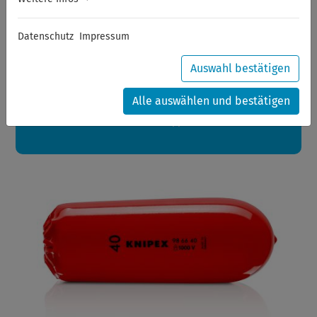
Sommerferien
Datenschutz
Impressum
Sehr geehrte Kunden,
zwischen 28.07.2026 und 21.08.2026 machen auch wir
Urlaub.
Auswahl bestätigen
Ihre Bestellungen in diesem Zeitraum werden ab dem
24.08.2026 verschickt.
Alle auswählen und bestätigen
Eine schöne Sommerpause
wünscht Ihnen Ihr Wuppertools-Team