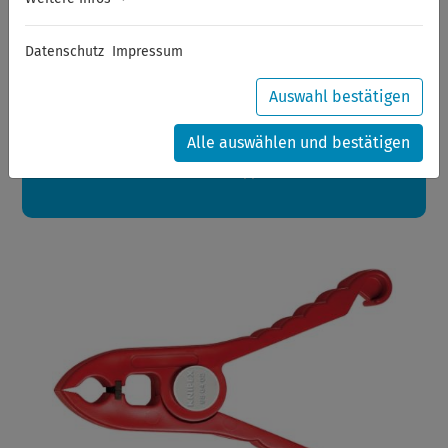
Sommerferien
Datenschutz
Impressum
Sehr geehrte Kunden,
zwischen 28.07.2026 und 21.08.2026 machen auch wir
Urlaub.
Auswahl bestätigen
Ihre Bestellungen in diesem Zeitraum werden ab dem
24.08.2026 verschickt.
Alle auswählen und bestätigen
Eine schöne Sommerpause
wünscht Ihnen Ihr Wuppertools-Team