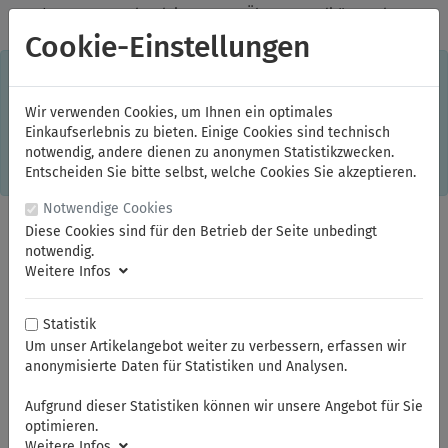
✓
Jeden Monat starke Aktionen
✓
Über 20 Qualitätsmarken
✓
Kostenlose Lieferung im Inland ab 150,00 Euro Bruttowarenwert
Cookie-Einstellungen
S
×
Dieser Online-Shop verwendet Cookies für ein optimales
Einkaufserlebnis. Dabei werden beispielsweise die Session-
Informationen oder die Spracheinstellung auf Ihrem Rechner
Wir verwenden Cookies, um Ihnen ein optimales
gespeichert. Ohne Cookies ist der Funktionsumfang des
Einkaufserlebnis zu bieten. Einige Cookies sind technisch
Online-Shops eingeschränkt.
notwendig, andere dienen zu anonymen Statistikzwecken.
Sind Sie damit nicht
einverstanden, klicken Sie bitte hier.
Entscheiden Sie bitte selbst, welche Cookies Sie akzeptieren.
Notwendige Cookies
Diese Cookies sind für den Betrieb der Seite unbedingt
notwendig.
Weitere Infos
Statistik
Um unser Artikelangebot weiter zu verbessern, erfassen wir
anonymisierte Daten für Statistiken und Analysen.
Sie sind hier:
KNIPEX
Isolierte Werkzeuge
Aufgrund dieser Statistiken können wir unsere Angebot für Sie
optimieren.
Weitere Infos