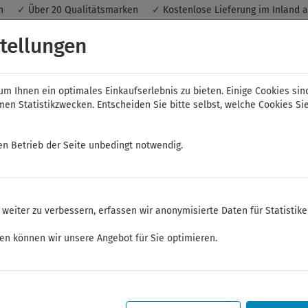
nen
✓
Über 20 Qualitätsmarken
✓
Kostenlose Lieferung im Inland 
 ein optimales Einkaufserlebnis. Dabei werden beispielsweise die Se
tellungen
peichert. Ohne Cookies ist der Funktionsumfang des Online-Shops ein
m Ihnen ein optimales Einkaufserlebnis zu bieten. Einige Cookies sin
n Statistikzwecken. Entscheiden Sie bitte selbst, welche Cookies Sie
en Betrieb der Seite unbedingt notwendig.
NWS
ELORA
FELO
Bauer & Böcker
weiter zu verbessern, erfassen wir anonymisierte Daten für Statistik
zeuge
ken können wir unsere Angebot für Sie optimieren.
Sommerferien
Sehr geehrte Kunden,