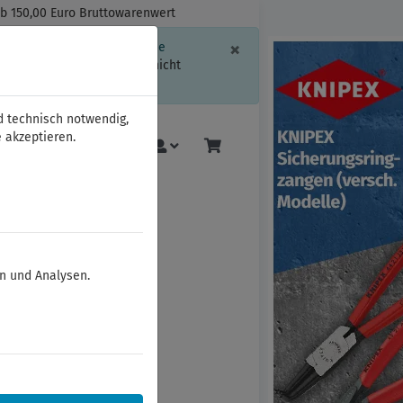
ab 150,00 Euro Bruttowarenwert
Schließen
×
ssion-Informationen oder die
geschränkt.
Sind Sie damit nicht
d technisch notwendig,
 akzeptieren.
Mehr
en und Analysen.