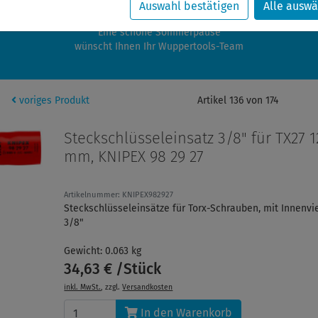
zwischen 28.07.2026 und 21.08.2026 machen auch wir Urlaub.
Auswahl bestätigen
Alle auswä
re Bestellungen in diesem Zeitraum werden ab dem 24.08.2026 verschic
Eine schöne Sommerpause
wünscht Ihnen Ihr Wuppertools-Team
voriges Produkt
Artikel 136 von 174
Steckschlüsseleinsatz 3/8" für TX27 1
mm, KNIPEX 98 29 27
Artikelnummer: KNIPEX982927
Steckschlüsseleinsätze für Torx-Schrauben, mit Innenvi
3/8"
Gewicht: 0.063 kg
34,63 € /Stück
inkl. MwSt.
, zzgl.
Versandkosten
In den Warenkorb