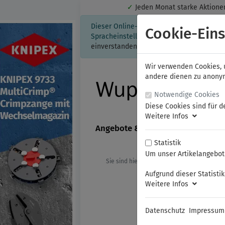
✓
Jeden Monat starke Aktio
Dieser Online-Shop verwendet Cookies für
Cookie-Eins
Spracheinstellung auf Ihrem Rechner ges
einverstanden, klicken Sie bitte hier.
Wir verwenden Cookies, u
andere dienen zu anonyme
Notwendige Cookies
Diese Cookies sind für d
Weitere Infos
Angebote & Neuheiten
FAMAG
Statistik
Um unser Artikelangebot 
Sie sind hier:
KNIPEX
Isolierte Werk
Aufgrund dieser Statisti
Weitere Infos
Datenschutz
Impressum