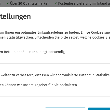
nen
✓
Über 20 Qualitätsmarken
✓
Kostenlose Lieferung im Inland 
 ein optimales Einkaufserlebnis. Dabei werden beispielsweise die Se
tellungen
peichert. Ohne Cookies ist der Funktionsumfang des Online-Shops ein
m Ihnen ein optimales Einkaufserlebnis zu bieten. Einige Cookies sin
n Statistikzwecken. Entscheiden Sie bitte selbst, welche Cookies Sie
en Betrieb der Seite unbedingt notwendig.
NWS
ELORA
FELO
Bauer & Böcker
weiter zu verbessern, erfassen wir anonymisierte Daten für Statistik
zeuge
ken können wir unsere Angebot für Sie optimieren.
Sommerferien
Sehr geehrte Kunden,