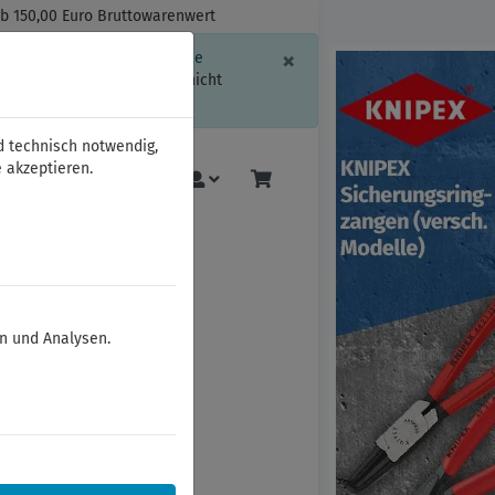
ab 150,00 Euro Bruttowarenwert
Schließen
×
ssion-Informationen oder die
geschränkt.
Sind Sie damit nicht
d technisch notwendig,
 akzeptieren.
Mehr
en und Analysen.