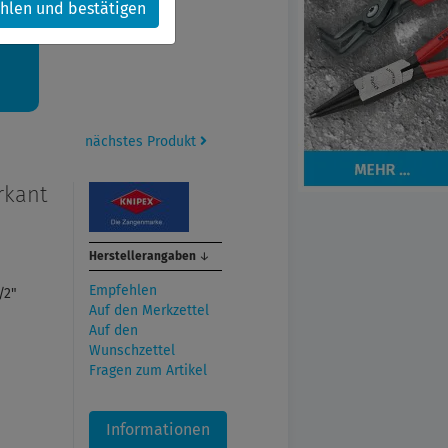
hlen und bestätigen
kt.
nächstes Produkt
rkant
Herstellerangaben
↓
Empfehlen
/2"
Auf den Merkzettel
Auf den
Wunschzettel
Fragen zum Artikel
Informationen