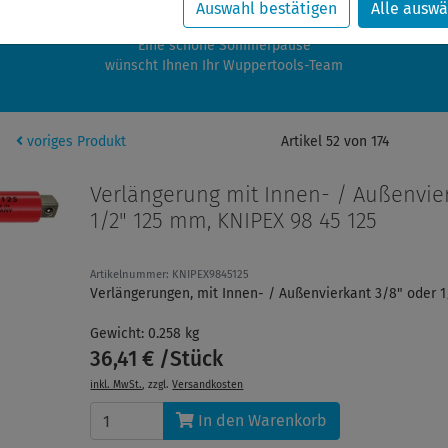
zwischen 28.07.2026 und 21.08.2026 machen auch wir Urlaub.
Auswahl bestätigen
Alle auswä
re Bestellungen in diesem Zeitraum werden ab dem 24.08.2026 verschic
Eine schöne Sommerpause
wünscht Ihnen Ihr Wuppertools-Team
voriges Produkt
Artikel 52 von 174
Verlängerung mit Innen- / Außenvie
1/2" 125 mm, KNIPEX 98 45 125
Artikelnummer: KNIPEX9845125
Verlängerungen, mit Innen- / Außenvierkant 3/8" oder 1
Gewicht: 0.258 kg
36,41 € /Stück
inkl. MwSt.
, zzgl.
Versandkosten
In den Warenkorb