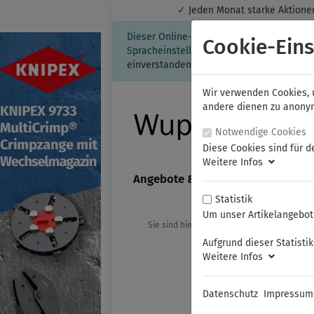
✓
Jeden Monat starke Aktio
Dieser Online-Shop verwendet Cookies für
Cookie-Eins
Spracheinstellung auf Ihrem Rechner ges
einverstanden, klicken Sie bitte hier.
Wir verwenden Cookies, u
andere dienen zu anonyme
Notwendige Cookies
Diese Cookies sind für d
Weitere Infos
Angebote & Neuheiten
FAMAG
Statistik
Um unser Artikelangebot 
Sie sind hier:
KNIPEX
Isolierte Werk
Aufgrund dieser Statisti
Weitere Infos
Datenschutz
Impressum