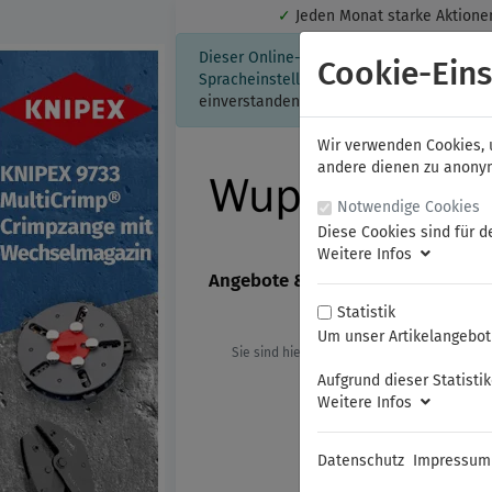
✓
Jeden Monat starke Aktio
Dieser Online-Shop verwendet Cookies für
Cookie-Eins
Spracheinstellung auf Ihrem Rechner ges
einverstanden, klicken Sie bitte hier.
Wir verwenden Cookies, u
andere dienen zu anonyme
Notwendige Cookies
Diese Cookies sind für d
Weitere Infos
Angebote & Neuheiten
FAMAG
Statistik
Um unser Artikelangebot 
Sie sind hier:
KNIPEX
Kombizangen
Aufgrund dieser Statisti
Weitere Infos
Datenschutz
Impressum