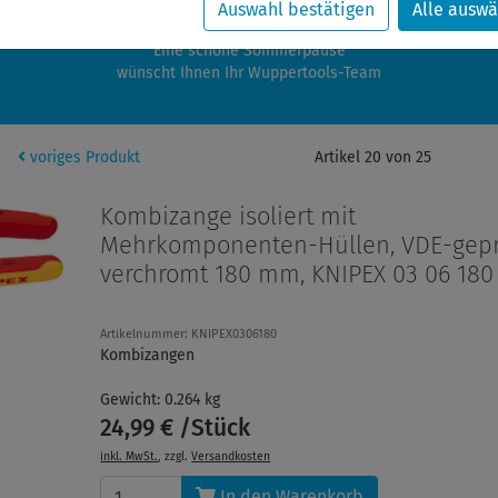
zwischen 28.07.2026 und 21.08.2026 machen auch wir Urlaub.
Auswahl bestätigen
Alle auswä
re Bestellungen in diesem Zeitraum werden ab dem 24.08.2026 verschic
Eine schöne Sommerpause
wünscht Ihnen Ihr Wuppertools-Team
voriges Produkt
Artikel 20 von 25
Kombizange isoliert mit
Mehrkomponenten-Hüllen, VDE-gepr
verchromt 180 mm, KNIPEX 03 06 180
Artikelnummer: KNIPEX0306180
Kombizangen
Gewicht: 0.264 kg
24,99 € /Stück
inkl. MwSt.
, zzgl.
Versandkosten
In den Warenkorb