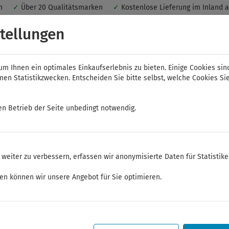
nen
✓
Über 20 Qualitätsmarken
✓
Kostenlose Lieferung im Inland 
 ein optimales Einkaufserlebnis. Dabei werden beispielsweise die Se
tellungen
peichert. Ohne Cookies ist der Funktionsumfang des Online-Shops ein
m Ihnen ein optimales Einkaufserlebnis zu bieten. Einige Cookies sin
n Statistikzwecken. Entscheiden Sie bitte selbst, welche Cookies Sie
en Betrieb der Seite unbedingt notwendig.
NWS
ELORA
FELO
Bauer & Böcker
weiter zu verbessern, erfassen wir anonymisierte Daten für Statistik
ken können wir unsere Angebot für Sie optimieren.
Sommerferien
Sehr geehrte Kunden,