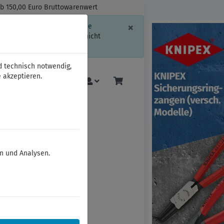
ab 150,00 Euro Bruttowarenwert
Schließen
×
ssion-Informationen oder die
geschränkt.
Sind Sie damit nicht
d technisch notwendig,
 akzeptieren.
Mehr
en und Analysen.