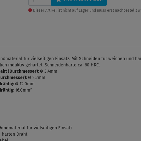
Dieser Artikel ist nicht auf Lager und muss erst nachbestellt 
undmaterial für vielseitigen Einsatz. Mit Schneiden für weichen und ha
lich induktiv gehärtet, Schneidenhärte ca. 60 HRC.
raht (Durchmesser):
Ø 3,4mm
Durchmesser):
Ø 2,2mm
rähtig:
Ø 12,0mm
rähtig:
16,0mm²
Rundmaterial für vielseitigen Einsatz
d harten Draht
abel