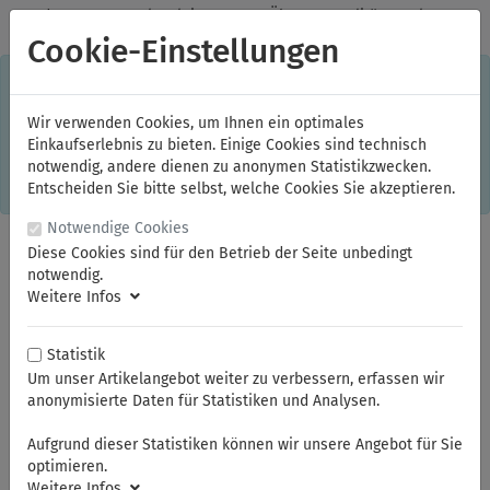
✓
Jeden Monat starke Aktionen
✓
Über 20 Qualitätsmarken
✓
Kostenlose Lieferung im Inland ab 150,00 Euro Bruttowarenwert
Cookie-Einstellungen
S
×
Dieser Online-Shop verwendet Cookies für ein optimales
Einkaufserlebnis. Dabei werden beispielsweise die Session-
Informationen oder die Spracheinstellung auf Ihrem Rechner
Wir verwenden Cookies, um Ihnen ein optimales
gespeichert. Ohne Cookies ist der Funktionsumfang des
Einkaufserlebnis zu bieten. Einige Cookies sind technisch
Online-Shops eingeschränkt.
notwendig, andere dienen zu anonymen Statistikzwecken.
Sind Sie damit nicht
einverstanden, klicken Sie bitte hier.
Entscheiden Sie bitte selbst, welche Cookies Sie akzeptieren.
Notwendige Cookies
Diese Cookies sind für den Betrieb der Seite unbedingt
notwendig.
Weitere Infos
Statistik
Um unser Artikelangebot weiter zu verbessern, erfassen wir
anonymisierte Daten für Statistiken und Analysen.
Sie sind hier:
KNIPEX
Rohr- und Wasserpumpenzangen
Aufgrund dieser Statistiken können wir unsere Angebot für Sie
optimieren.
Weitere Infos