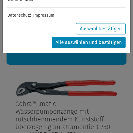
Sommerferien
Datenschutz
Impressum
Sehr geehrte Kunden,
zwischen 28.07.2026 und 21.08.2026 machen auch wir
Urlaub.
Auswahl bestätigen
Ihre Bestellungen in diesem Zeitraum werden ab dem
24.08.2026 verschickt.
Alle auswählen und bestätigen
Eine schöne Sommerpause
wünscht Ihnen Ihr Wuppertools-Team
Cobra®...matic
Wasserpumpenzange mit
rutschhemmendem Kunststoff
überzogen grau atramentiert 250