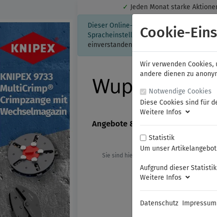
✓
Jeden Monat starke Aktio
Dieser Online-Shop verwendet Cookies für
Cookie-Eins
Spracheinstellung auf Ihrem Rechner ges
einverstanden, klicken Sie bitte hier.
Wir verwenden Cookies, u
andere dienen zu anonyme
Notwendige Cookies
Diese Cookies sind für d
Weitere Infos
Angebote & Neuheiten
FAMAG
Statistik
Um unser Artikelangebot 
Sie sind hier:
KNIPEX
Schneidende 
Aufgrund dieser Statisti
Weitere Infos
Datenschutz
Impressum