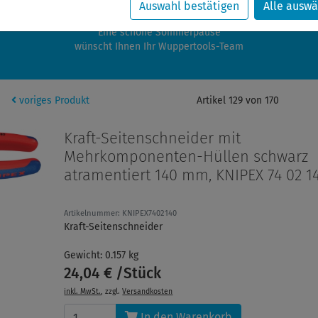
zwischen 28.07.2026 und 21.08.2026 machen auch wir Urlaub.
Auswahl bestätigen
Alle auswä
re Bestellungen in diesem Zeitraum werden ab dem 24.08.2026 verschic
Eine schöne Sommerpause
wünscht Ihnen Ihr Wuppertools-Team
voriges Produkt
Artikel 129 von 170
Kraft-Seitenschneider mit
Mehrkomponenten-Hüllen schwarz
atramentiert 140 mm, KNIPEX 74 02 1
Artikelnummer: KNIPEX7402140
Kraft-Seitenschneider
Gewicht: 0.157 kg
24,04 € /Stück
inkl. MwSt.
, zzgl.
Versandkosten
In den Warenkorb