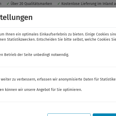
nen
✓
Über 20 Qualitätsmarken
✓
Kostenlose Lieferung im Inland 
 ein optimales Einkaufserlebnis. Dabei werden beispielsweise die Se
tellungen
peichert. Ohne Cookies ist der Funktionsumfang des Online-Shops ein
m Ihnen ein optimales Einkaufserlebnis zu bieten. Einige Cookies sin
n Statistikzwecken. Entscheiden Sie bitte selbst, welche Cookies Sie
en Betrieb der Seite unbedingt notwendig.
NWS
ELORA
FELO
Bauer & Böcker
weiter zu verbessern, erfassen wir anonymisierte Daten für Statistik
Zangen
ken können wir unsere Angebot für Sie optimieren.
Sommerferien
Sehr geehrte Kunden,