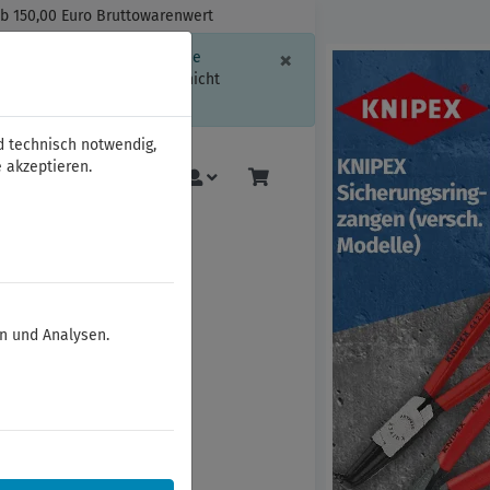
ab 150,00 Euro Bruttowarenwert
Schließen
×
ssion-Informationen oder die
geschränkt.
Sind Sie damit nicht
d technisch notwendig,
 akzeptieren.
Mehr
en und Analysen.