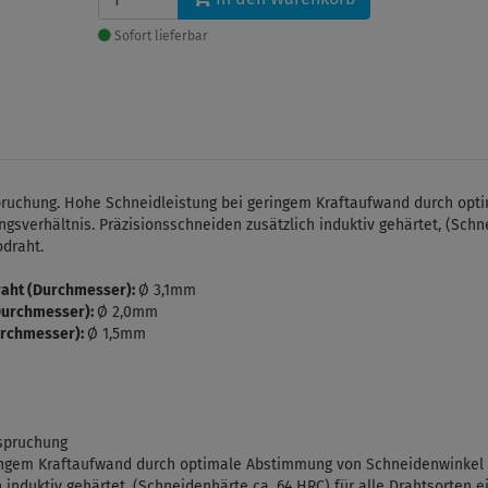
Sofort lieferbar
pruchung. Hohe Schneidleistung bei geringem Kraftaufwand durch op
sverhältnis. Präzisionsschneiden zusätzlich induktiv gehärtet, (Schne
odraht.
raht (Durchmesser):
Ø 3,1mm
Durchmesser):
Ø 2,0mm
urchmesser):
Ø 1,5mm
nspruchung
ringem Kraftaufwand durch optimale Abstimmung von Schneidenwinkel 
 induktiv gehärtet, (Schneidenhärte ca. 64 HRC) für alle Drahtsorten e