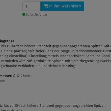
In den Warenkorb
Sofort lieferbar
ringzange
 bis zu 10-fach höhere Standzeit gegenüber angedrehten Spitzen. Mit 
 Gelenk: präziser, spielfreier Gang der Zange. Rutschhemmender Kunst
lag einstellbar). Einstellung mittels Innensechskant-Schraube. Ideal f
 vermieden wird. 90° gewinkelte Spitzen. mit Spreizbegrenzung zwec
lagschraube verhindert ein Überdehnen der Ringe.
hmesser:
Ø 12-25mm
3mm
tz: bis zu 10-fach höhere Standzeit gegenüber angedrehten Spitzen
icheres Arbeiten