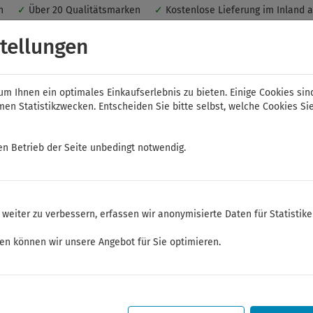
nen
✓
Über 20 Qualitätsmarken
✓
Kostenlose Lieferung im Inland 
 ein optimales Einkaufserlebnis. Dabei werden beispielsweise die Se
tellungen
peichert. Ohne Cookies ist der Funktionsumfang des Online-Shops ein
m Ihnen ein optimales Einkaufserlebnis zu bieten. Einige Cookies sin
n Statistikzwecken. Entscheiden Sie bitte selbst, welche Cookies Sie
en Betrieb der Seite unbedingt notwendig.
NWS
ELORA
FELO
Bauer & Böcker
weiter zu verbessern, erfassen wir anonymisierte Daten für Statistik
gzangen
ken können wir unsere Angebot für Sie optimieren.
Sommerferien
Sehr geehrte Kunden,