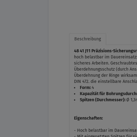
Beschreibung
48 41 J11 Präzisions-Sicherungs
hoch belastbar im Dauereinsatz:
sicheres Arbeiten. Geschraubtes
Überdehnungsschutz (durch Ansch
Überdehnung der Ringe wirksam
DIN 472. die einstellbare Ansch
Form:
4
Kapazität für Bohrungsdurc
Spitzen (Durchmesser):
Ø 1,
Eigenschaften:
- Hoch belastbar im Dauereinsa
- Mit eingesetzten Spitzen für s