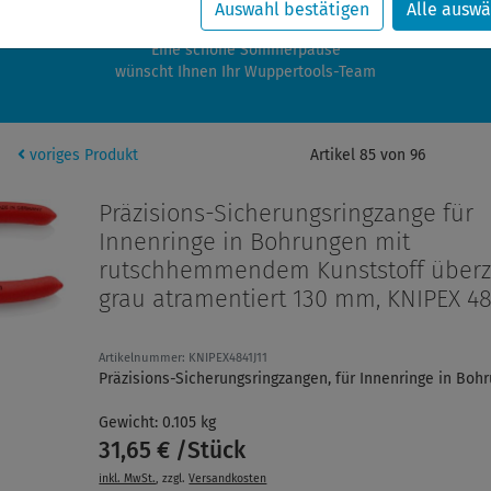
zwischen 28.07.2026 und 21.08.2026 machen auch wir Urlaub.
Auswahl bestätigen
Alle auswä
re Bestellungen in diesem Zeitraum werden ab dem 24.08.2026 verschic
Eine schöne Sommerpause
wünscht Ihnen Ihr Wuppertools-Team
voriges Produkt
Artikel 85 von 96
Präzisions-Sicherungsringzange für
Innenringe in Bohrungen mit
rutschhemmendem Kunststoff über
grau atramentiert 130 mm, KNIPEX 48 
Artikelnummer: KNIPEX4841J11
Präzisions-Sicherungsringzangen, für Innenringe in Boh
Gewicht: 0.105 kg
31,65 € /Stück
inkl. MwSt.
, zzgl.
Versandkosten