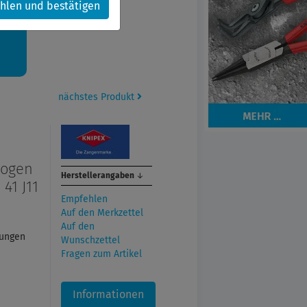
hlen und bestätigen
kt.
nächstes Produkt
zogen
Herstellerangaben
↓
41 J11
Empfehlen
Auf den Merkzettel
Auf den
rungen
Wunschzettel
Fragen zum Artikel
Informationen