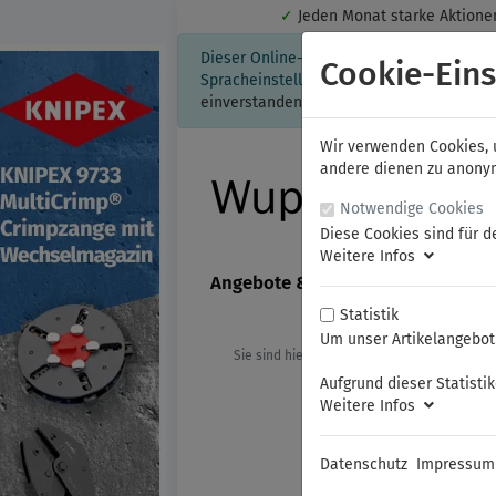
✓
Jeden Monat starke Aktio
Dieser Online-Shop verwendet Cookies für
Cookie-Eins
Spracheinstellung auf Ihrem Rechner ges
einverstanden, klicken Sie bitte hier.
Wir verwenden Cookies, u
andere dienen zu anonyme
Notwendige Cookies
Diese Cookies sind für d
Weitere Infos
Angebote & Neuheiten
FAMAG
Statistik
Um unser Artikelangebot 
Sie sind hier:
KNIPEX
Sicherungsrin
Aufgrund dieser Statisti
Weitere Infos
Datenschutz
Impressum