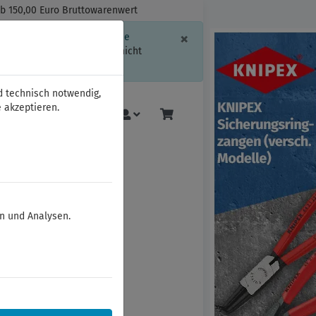
ab 150,00 Euro Bruttowarenwert
Schließen
×
ssion-Informationen oder die
geschränkt.
Sind Sie damit nicht
d technisch notwendig,
 akzeptieren.
Mehr
en und Analysen.