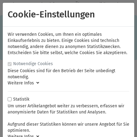
✓
Jeden Monat starke Aktionen
✓
Über 20 Qualitätsmarken
✓
Kostenlose Lieferung im Inland ab 150,00 Euro Bruttowarenwert
Cookie-Einstellungen
S
×
Dieser Online-Shop verwendet Cookies für ein optimales
Einkaufserlebnis. Dabei werden beispielsweise die Session-
Informationen oder die Spracheinstellung auf Ihrem Rechner
Wir verwenden Cookies, um Ihnen ein optimales
gespeichert. Ohne Cookies ist der Funktionsumfang des
Einkaufserlebnis zu bieten. Einige Cookies sind technisch
Online-Shops eingeschränkt.
notwendig, andere dienen zu anonymen Statistikzwecken.
Sind Sie damit nicht
einverstanden, klicken Sie bitte hier.
Entscheiden Sie bitte selbst, welche Cookies Sie akzeptieren.
Notwendige Cookies
Diese Cookies sind für den Betrieb der Seite unbedingt
notwendig.
Weitere Infos
Statistik
Um unser Artikelangebot weiter zu verbessern, erfassen wir
anonymisierte Daten für Statistiken und Analysen.
Sie sind hier:
KNIPEX
Spezialzangen und Zubehör
Aufgrund dieser Statistiken können wir unsere Angebot für Sie
optimieren.
Weitere Infos