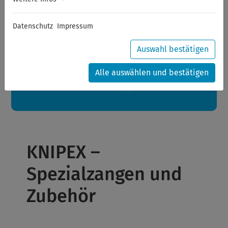
Sommerferien
Datenschutz
Impressum
Sehr geehrte Kunden,
zwischen 28.07.2026 und 21.08.2026 machen auch wir
Urlaub.
Auswahl bestätigen
Ihre Bestellungen in diesem Zeitraum werden ab dem
24.08.2026 verschickt.
Alle auswählen und bestätigen
Eine schöne Sommerpause
wünscht Ihnen Ihr Wuppertools-Team
KNIPEX –
Spezialzangen und
Zubehör