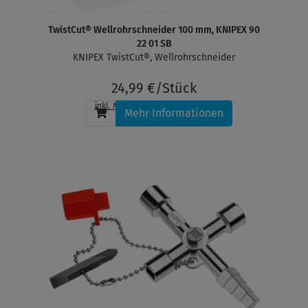
TwistCut® Wellrohrschneider 100 mm, KNIPEX 90
22 01 SB
KNIPEX TwistCut®, Wellrohrschneider
24,99 €/Stück
inkl. MwSt.
, zzgl.
Versandkosten
Mehr Informationen