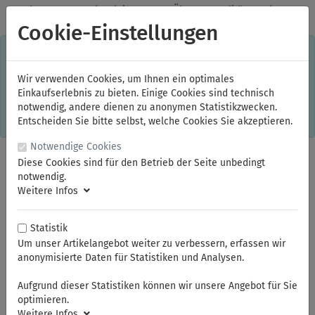
✓
Jeden Monat starke Aktionen
✓
Über 20 Qualitätsmarken
✓
Kostenlose Lieferung im Inland ab 150,00 Euro Bruttowarenwert
Cookie-Einstellungen
S
×
Dieser Online-Shop verwendet Cookies für ein optimales
Einkaufserlebnis. Dabei werden beispielsweise die Session-
Informationen oder die Spracheinstellung auf Ihrem Rechner
Wir verwenden Cookies, um Ihnen ein optimales
gespeichert. Ohne Cookies ist der Funktionsumfang des
Einkaufserlebnis zu bieten. Einige Cookies sind technisch
Online-Shops eingeschränkt.
notwendig, andere dienen zu anonymen Statistikzwecken.
Sind Sie damit nicht
einverstanden, klicken Sie bitte hier.
Entscheiden Sie bitte selbst, welche Cookies Sie akzeptieren.
Notwendige Cookies
Diese Cookies sind für den Betrieb der Seite unbedingt
notwendig.
Weitere Infos
Statistik
Um unser Artikelangebot weiter zu verbessern, erfassen wir
anonymisierte Daten für Statistiken und Analysen.
Sie sind hier:
NWS
Automobilwerkzeuge
Aufgrund dieser Statistiken können wir unsere Angebot für Sie
optimieren.
Weitere Infos