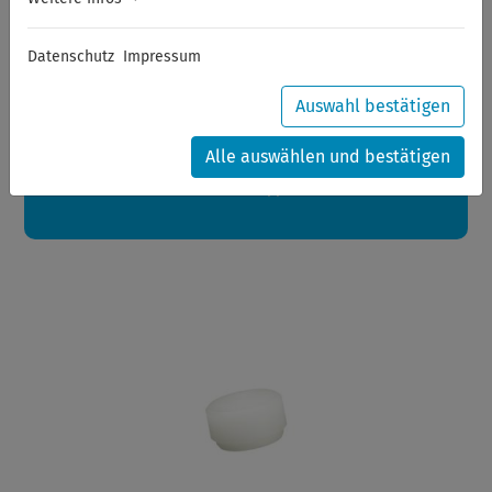
Sommerferien
Datenschutz
Impressum
Sehr geehrte Kunden,
zwischen 28.07.2026 und 21.08.2026 machen auch wir
Urlaub.
Auswahl bestätigen
Ihre Bestellungen in diesem Zeitraum werden ab dem
24.08.2026 verschickt.
Alle auswählen und bestätigen
Eine schöne Sommerpause
wünscht Ihnen Ihr Wuppertools-Team