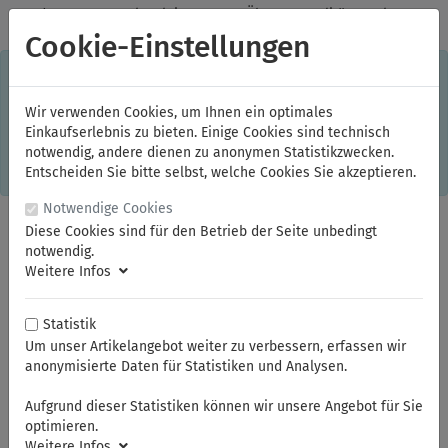
✓
Jeden Monat starke Aktionen
✓
Über 20 Qualitätsmarken
✓
Kostenlose Lieferung im Inland ab 150,00 Euro Bruttowarenwert
Cookie-Einstellungen
S
×
Dieser Online-Shop verwendet Cookies für ein optimales
Einkaufserlebnis. Dabei werden beispielsweise die Session-
Informationen oder die Spracheinstellung auf Ihrem Rechner
Wir verwenden Cookies, um Ihnen ein optimales
gespeichert. Ohne Cookies ist der Funktionsumfang des
Einkaufserlebnis zu bieten. Einige Cookies sind technisch
Online-Shops eingeschränkt.
notwendig, andere dienen zu anonymen Statistikzwecken.
Sind Sie damit nicht
einverstanden, klicken Sie bitte hier.
Entscheiden Sie bitte selbst, welche Cookies Sie akzeptieren.
Notwendige Cookies
Diese Cookies sind für den Betrieb der Seite unbedingt
notwendig.
Weitere Infos
Statistik
Um unser Artikelangebot weiter zu verbessern, erfassen wir
anonymisierte Daten für Statistiken und Analysen.
Sie sind hier:
NWS
Automobilwerkzeuge
Aufgrund dieser Statistiken können wir unsere Angebot für Sie
optimieren.
Weitere Infos