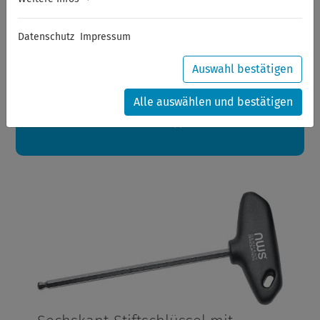
Sommerferien
Datenschutz
Impressum
Sehr geehrte Kunden,
zwischen 28.07.2026 und 21.08.2026 machen auch wir
Urlaub.
Auswahl bestätigen
Ihre Bestellungen in diesem Zeitraum werden ab dem
24.08.2026 verschickt.
Alle auswählen und bestätigen
Eine schöne Sommerpause
wünscht Ihnen Ihr Wuppertools-Team