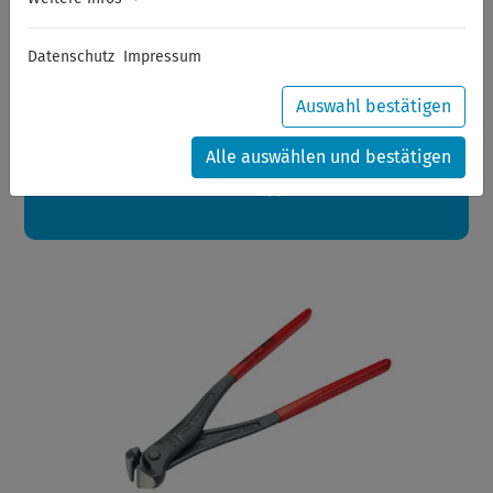
Sommerferien
Datenschutz
Impressum
Sehr geehrte Kunden,
zwischen 28.07.2026 und 21.08.2026 machen auch wir
Urlaub.
Auswahl bestätigen
Ihre Bestellungen in diesem Zeitraum werden ab dem
24.08.2026 verschickt.
Alle auswählen und bestätigen
Eine schöne Sommerpause
wünscht Ihnen Ihr Wuppertools-Team