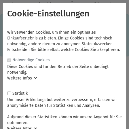
✓
Jeden Monat starke Aktionen
✓
Über 20 Qualitätsmarken
✓
Kostenlose Lieferung im Inland ab 150,00 Euro Bruttowarenwert
Cookie-Einstellungen
S
×
Dieser Online-Shop verwendet Cookies für ein optimales
Einkaufserlebnis. Dabei werden beispielsweise die Session-
Informationen oder die Spracheinstellung auf Ihrem Rechner
Wir verwenden Cookies, um Ihnen ein optimales
gespeichert. Ohne Cookies ist der Funktionsumfang des
Einkaufserlebnis zu bieten. Einige Cookies sind technisch
Online-Shops eingeschränkt.
notwendig, andere dienen zu anonymen Statistikzwecken.
Sind Sie damit nicht
einverstanden, klicken Sie bitte hier.
Entscheiden Sie bitte selbst, welche Cookies Sie akzeptieren.
Notwendige Cookies
Diese Cookies sind für den Betrieb der Seite unbedingt
notwendig.
Weitere Infos
Statistik
Um unser Artikelangebot weiter zu verbessern, erfassen wir
anonymisierte Daten für Statistiken und Analysen.
Sie sind hier:
NWS
Bauwerkzeuge
Aufgrund dieser Statistiken können wir unsere Angebot für Sie
optimieren.
Weitere Infos