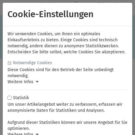
✓
Jeden Monat starke Aktionen
✓
Über 20 Qualitätsmarken
✓
Kostenlose Lieferung im Inland ab 150,00 Euro Bruttowarenwert
Cookie-Einstellungen
S
×
Dieser Online-Shop verwendet Cookies für ein optimales
Einkaufserlebnis. Dabei werden beispielsweise die Session-
Informationen oder die Spracheinstellung auf Ihrem Rechner
Wir verwenden Cookies, um Ihnen ein optimales
gespeichert. Ohne Cookies ist der Funktionsumfang des
Einkaufserlebnis zu bieten. Einige Cookies sind technisch
Online-Shops eingeschränkt.
notwendig, andere dienen zu anonymen Statistikzwecken.
Sind Sie damit nicht
einverstanden, klicken Sie bitte hier.
Entscheiden Sie bitte selbst, welche Cookies Sie akzeptieren.
Notwendige Cookies
Diese Cookies sind für den Betrieb der Seite unbedingt
notwendig.
Weitere Infos
Statistik
Um unser Artikelangebot weiter zu verbessern, erfassen wir
anonymisierte Daten für Statistiken und Analysen.
Sie sind hier:
NWS
Bauwerkzeuge
Aufgrund dieser Statistiken können wir unsere Angebot für Sie
optimieren.
Weitere Infos