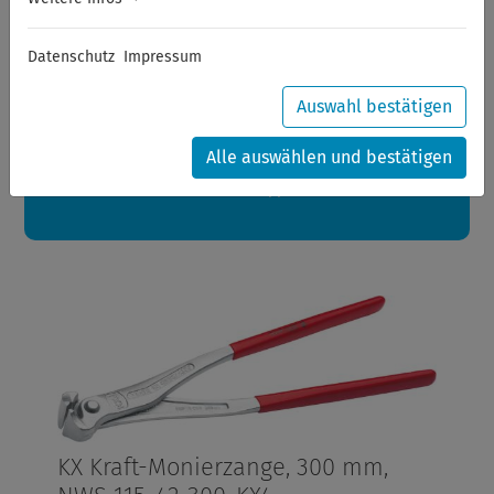
Sommerferien
Datenschutz
Impressum
Sehr geehrte Kunden,
zwischen 28.07.2026 und 21.08.2026 machen auch wir
Urlaub.
Auswahl bestätigen
Ihre Bestellungen in diesem Zeitraum werden ab dem
24.08.2026 verschickt.
Alle auswählen und bestätigen
Eine schöne Sommerpause
wünscht Ihnen Ihr Wuppertools-Team
KX Kraft-Monierzange, 300 mm,