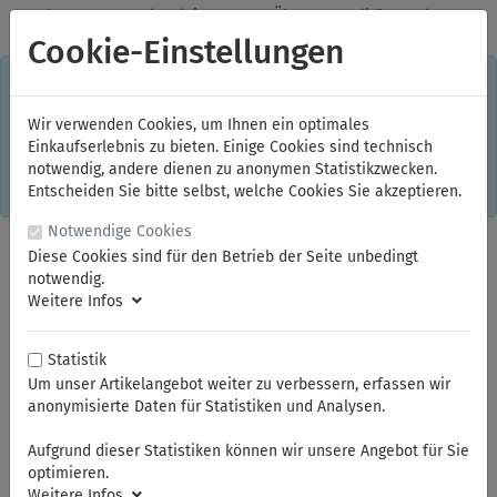
✓
Jeden Monat starke Aktionen
✓
Über 20 Qualitätsmarken
✓
Kostenlose Lieferung im Inland ab 150,00 Euro Bruttowarenwert
Cookie-Einstellungen
S
×
Dieser Online-Shop verwendet Cookies für ein optimales
Einkaufserlebnis. Dabei werden beispielsweise die Session-
Informationen oder die Spracheinstellung auf Ihrem Rechner
Wir verwenden Cookies, um Ihnen ein optimales
gespeichert. Ohne Cookies ist der Funktionsumfang des
Einkaufserlebnis zu bieten. Einige Cookies sind technisch
Online-Shops eingeschränkt.
notwendig, andere dienen zu anonymen Statistikzwecken.
Sind Sie damit nicht
einverstanden, klicken Sie bitte hier.
Entscheiden Sie bitte selbst, welche Cookies Sie akzeptieren.
Notwendige Cookies
Diese Cookies sind für den Betrieb der Seite unbedingt
notwendig.
Weitere Infos
Statistik
Um unser Artikelangebot weiter zu verbessern, erfassen wir
anonymisierte Daten für Statistiken und Analysen.
Sie sind hier:
NWS
Blechwerkzeuge
Aufgrund dieser Statistiken können wir unsere Angebot für Sie
optimieren.
Weitere Infos