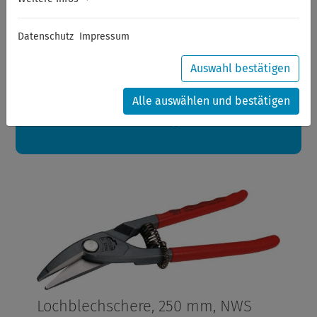
Sommerferien
Datenschutz
Impressum
Sehr geehrte Kunden,
zwischen 28.07.2026 und 21.08.2026 machen auch wir
Urlaub.
Auswahl bestätigen
Ihre Bestellungen in diesem Zeitraum werden ab dem
24.08.2026 verschickt.
Alle auswählen und bestätigen
Eine schöne Sommerpause
wünscht Ihnen Ihr Wuppertools-Team
Lochblechschere, 250 mm, NWS